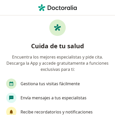
Men
Orquiectomía • Pereira, Risaralda
Filtros
• 1
Seguro
Mapa
Especialistas en Orquiectomía Pereira
Cuida de tu salud
Encuentra los mejores especialistas y pide cita.
¿Qué especialidad estás buscando?
Descarga la App y accede gratuitamente a funciones
Urólogo
exclusivas para ti:
Gestiona tus visitas fácilmente
Envía mensajes a tus especialistas
Recibe recordatorios y notificaciones