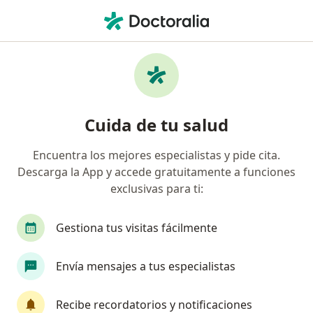
Men
Terapia De Habla • Bogotá, Cundinamarca
Filtros
• 1
Mapa
Especialistas en Terapia de habla Bogotá
Cuida de tu salud
Encuentra los mejores especialistas y pide cita.
¿Qué especialidad estás buscando?
Descarga la App y accede gratuitamente a funciones
Fonoaudiólogo
Terapeuta ocupacional
Au
exclusivas para ti:
Gestiona tus visitas fácilmente
Envía mensajes a tus especialistas
Recibe recordatorios y notificaciones