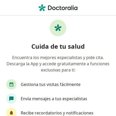
Men
Colecistectomía Laparoscópica • Bogotá, Cundinamarca
Filtros
• 1
Seguro
Mapa
Especialistas en Colecistectomía
Cuida de tu salud
laparoscópica Bogotá
Encuentra los mejores especialistas y pide cita.
Descarga la App y accede gratuitamente a funciones
¿Qué especialidad estás buscando?
exclusivas para ti:
Cirujano general
Gastroenterólogo
Ciruj
Gestiona tus visitas fácilmente
Envía mensajes a tus especialistas
Recibe recordatorios y notificaciones