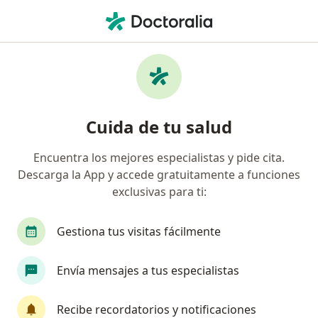
Men
Visita Sexología • Pereira, Risaralda
Filtros
• 1
Seguro
Mapa
Especialistas en Visita Sexología Pereira
Cuida de tu salud
Encuentra los mejores especialistas y pide cita.
¿Qué especialidad estás buscando?
Descarga la App y accede gratuitamente a funciones
Sexólogo
Médico general
Psicólogo
exclusivas para ti:
Gestiona tus visitas fácilmente
Envía mensajes a tus especialistas
Recibe recordatorios y notificaciones