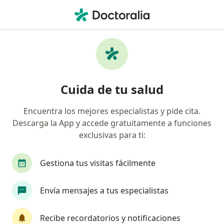
Men
Psicoterapia Individual • Pereira, Risaralda
Filtros
• 1
Seguro
Mapa
Especialistas en Psicoterapia Individual
Cuida de tu salud
Pereira
Encuentra los mejores especialistas y pide cita.
Descarga la App y accede gratuitamente a funciones
¿Qué especialidad estás buscando?
exclusivas para ti:
Psicólogo
Psiquiatra
Terapeuta compleme
Gestiona tus visitas fácilmente
Envía mensajes a tus especialistas
Recibe recordatorios y notificaciones