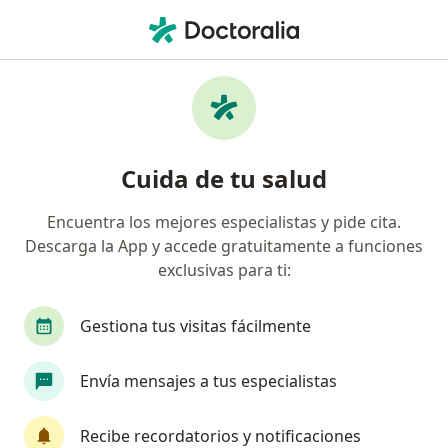
Men
Consulta Psicológica Online • Pereira, Risaralda
Filtros
• 1
Seguro
Mapa
Especialistas en Consulta psicológica online
Cuida de tu salud
Pereira
Encuentra los mejores especialistas y pide cita.
Descarga la App y accede gratuitamente a funciones
¿Qué especialidad estás buscando?
exclusivas para ti:
Psicólogo
Sexólogo
Terapeuta complemen
Gestiona tus visitas fácilmente
Envía mensajes a tus especialistas
Recibe recordatorios y notificaciones