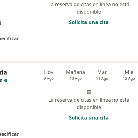
La reserva de citas en línea no está
disponible
a
Solicita una cita
pecificar
nda
Hoy
Mañana
Mar
Mié
z
9 Ago
10 Ago
11 Ago
12 Ago
La reserva de citas en línea no está
disponible
Solicita una cita
pecificar