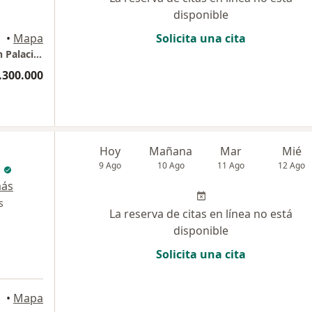
disponible
•
Mapa
Solicita una cita
Consultorio privado Dr David Dario Grateron Palacios
.300.000
Hoy
Mañana
Mar
Mié
9 Ago
10 Ago
11 Ago
12 Ago
más
s
La reserva de citas en línea no está
disponible
Solicita una cita
•
Mapa