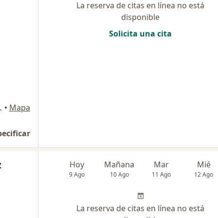
La reserva de citas en línea no está
disponible
Solicita una cita
rio 701, Bogotá
•
Mapa
pecificar
z
Hoy
Mañana
Mar
Mié
9 Ago
10 Ago
11 Ago
12 Ago
La reserva de citas en línea no está