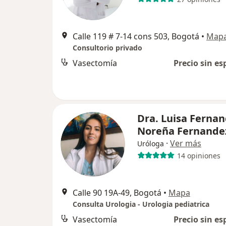
Calle 119 # 7-14 cons 503, Bogotá
•
Map
Consultorio privado
Vasectomía
Precio sin es
Dra. Luisa Ferna
Noreña Fernande
·
Ver más
Uróloga
14 opiniones
Calle 90 19A-49, Bogotá
•
Mapa
Consulta Urologia - Urologia pediatrica
Vasectomía
Precio sin es