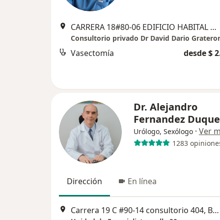
CARRERA 18#80-06 EDIFICIO HABITAL MEDICAL PISO 5.OFICINA 503, Bogotá
Vasectomía
desde $ 2
Dr. Alejandro
Fernandez Duque
·
Ver 
Urólogo, Sexólogo
1283 opinione
Dirección
En línea
Carrera 19 C #90-14 consultorio 404, Bogotá