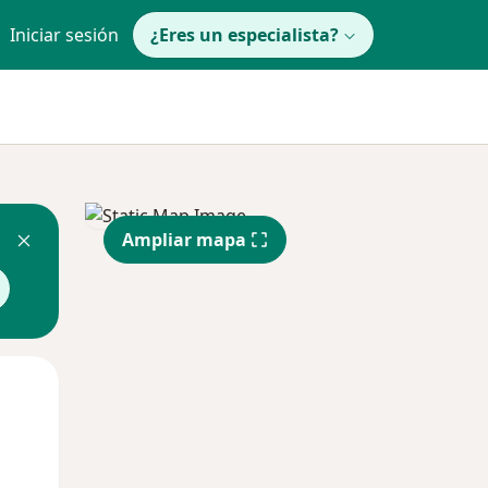
Iniciar sesión
¿Eres un especialista?
Ampliar mapa
Jue
Vie
Sáb
13 Ago
14 Ago
15 Ago