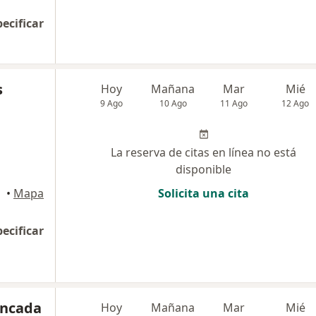
pecificar
s
Hoy
Mañana
Mar
Mié
9 Ago
10 Ago
11 Ago
12 Ago
La reserva de citas en línea no está
disponible
•
Mapa
Solicita una cita
pecificar
oncada
Hoy
Mañana
Mar
Mié