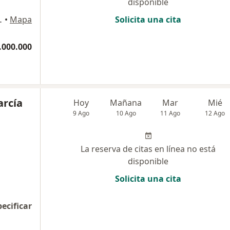
disponible
 #82-85, Bogotá
•
Mapa
Solicita una cita
.000.000
arcía
Hoy
Mañana
Mar
Mié
9 Ago
10 Ago
11 Ago
12 Ago
La reserva de citas en línea no está
disponible
Solicita una cita
pecificar