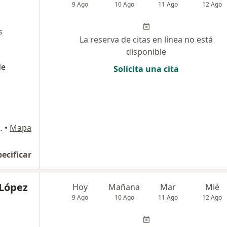
9 Ago
10 Ago
11 Ago
12 Ago
s
La reserva de citas en línea no está
disponible
de
Solicita una cita
n Sebastián del Country, Bogotá
•
Mapa
pecificar
 López
Hoy
Mañana
Mar
Mié
9 Ago
10 Ago
11 Ago
12 Ago