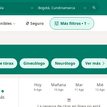
dad, enfermedad o nombre
p. ej. Bogotá
nibles
Seguro
Más filtros
•
1
e tórax
Ginecólogo
Neurólogo
Ver más
Hoy
Mañana
Mar
Mié
9 Ago
10 Ago
11 Ago
12 Ago
más
La reserva de citas en línea no está