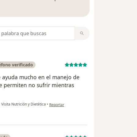
 opiniones
opiniones
fono verificado
me ayuda mucho en el manejo de
e permiten no sufrir mientras
en opinión del usuario Dr. Mauricio Castaño
•
Visita Nutrición y Dietética
•
Reportar