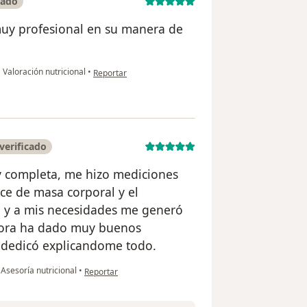
cado
muy profesional en su manera de
en opinión del usuario Santiago T
•
Valoración nutricional
•
Reportar
verificado
uy completa, me hizo mediciones
ce de masa corporal y el
o y a mis necesidades me generó
hora ha dado muy buenos
 dedicó explicandome todo.
en opinión del usuario Santiago Cortés
Asesoría nutricional
•
Reportar