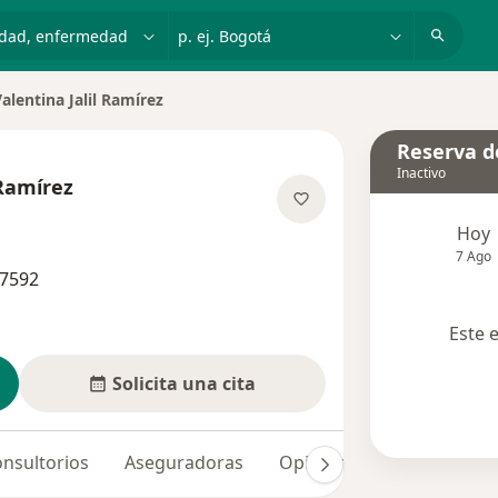
dad, enfermedad o nombre
p. ej. Bogotá
alentina Jalil Ramírez
ar de ciudad
Reserva de
Inactivo
 Ramírez
obre las especializaciones
Hoy
7 Ago
57592
Este 
Solicita una cita
nsultorios
Aseguradoras
Opiniones (8)