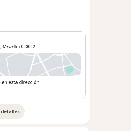
o
,
Medellín
050022
ar
 abre en una nueva pestaña
e en esta dirección
detalles
bre la dirección