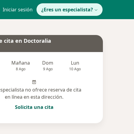
Iniciar sesión
¿Eres un especialista?
 cita en Doctoralia
Mañana
Dom
Lun
Mar
Mié
8 Ago
9 Ago
10 Ago
11 Ago
12 Ag
especialista no ofrece reserva de cita
en línea en esta dirección.
Solicita una cita