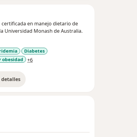
, certificada en manejo dietario de
 la Universidad Monash de Australia.
eridemia
Diabetes
a11y_sr_more_diseases
y obesidad
+6
detalles
bre la experiencia