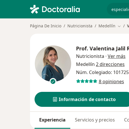
especiali
Página De Inicio
Nutricionista
Medellín
V
Cambi
Prof.
Valentina Jalil
s
Nutricionista
·
Ver más
Medellín
2 direcciones
Núm. Colegiado: 10172
8 opiniones
Información de contacto
Experiencia
Servicios y precios
Co