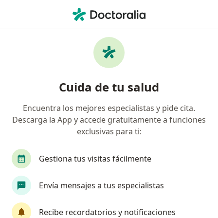
Men
Internista • Villavicencio, Meta
Filtros
Seguro:
Compañía De Seguros
Internistas recomendados de Compañía De
Cuida de tu salud
Seguros Bolívar S.A. en Villavicencio
Encuentra los mejores especialistas y pide cita.
Descarga la App y accede gratuitamente a funciones
exclusivas para ti:
Gestiona tus visitas fácilmente
Envía mensajes a tus especialistas
Destacado
Dr. Gerardo Fabio Gutierrez Aviles
Recibe recordatorios y notificaciones
·
Ver más
Internista, Nefrólogo