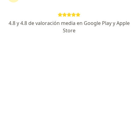
189 opiniones
Cra 37 No 36-41 (Edificio IPS Salud Llanos Consultorio 101), Villavicencio
•
Mapa
4.8 y 4.8 de valoración media en Google Play y Apple
CONSULTORIO PRIVADO ,DR GERARDO FABIO GUTIERREZ AVILES
Store
Acepta Compañía De Seguros Bolívar S.A.
Visitas sucesivas Medicina Interna
Este especialista no ofrece reserva de cita en línea en esta dirección.
Solicita una cita
Búsquedas relacionadas
Enfermedades más tratadas
Insuficiencia Cardiaca Congestiva en Villavicencio
Insuficiencia Renal en Villavicencio
Diabetes tipo 2 en Villavicencio