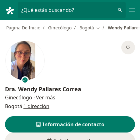
Men
¿Qué estás buscando?
Página De Inicio
Ginecólogo
Bogotá
Wendy Pallare
Cambiar de ciudad
Dra.
Wendy Pallares Correa
sobre las especializaciones
Ginecólogo
·
Ver más
Bogotá
1 dirección
Información de contacto