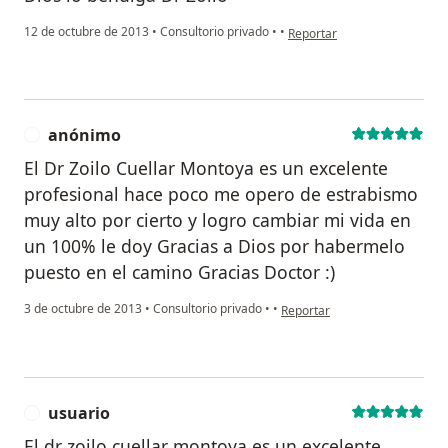
en opinión del usuario paci
12 de octubre de 2013
•
Consultorio privado
•
•
Reportar
anónimo
A
El Dr Zoilo Cuellar Montoya es un excelente
profesional hace poco me opero de estrabismo
muy alto por cierto y logro cambiar mi vida en
un 100% le doy Gracias a Dios por habermelo
puesto en el camino Gracias Doctor :)
en opinión del usuario anóni
3 de octubre de 2013
•
Consultorio privado
•
•
Reportar
usuario
U
El dr zoilo cuellar montoya es un excelente