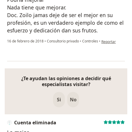
Nada tiene que mejorar.
Doc. Zoilo jamas deje de ser el mejor en su
profesión, es un verdadero ejemplo de como el
esfuerzo y dedicación dan sus frutos.
en opinión del usu
16 de febrero de 2018
•
Consultorio privado
•
Controles
•
Reportar
¿Te ayudan las opiniones a decidir qué
especialistas visitar?
Si
No
Cuenta eliminada