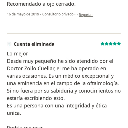
Recomendado a ojo cerrado.
en opinión del usuario Juan Pa
16 de mayo de 2019
•
Consultorio privado
•
•
Reportar
Cuenta eliminada
Lo mejor
Desde muy pequeño he sido atendido por el
Doctor Zoilo Cuellar, el me ha operado en
varias ocasiones. Es un médico excepcional y
una eminencia en el campo de la oftalmología.
Si no fuera por su sabiduria y conocimientos no
estaría escribiendo esto.
Es una persona con una integridad y ética
unica.
Podría mejorar