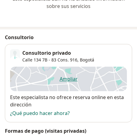
sobre sus servicios
Consultorio
Consultorio privado
Calle 134 7B ‐ 83 Cons. 916,
Bogotá
Ampliar
se abre en una nueva pestañ
Disponibilidad
Este especialista no ofrece reserva online en esta
dirección
¿Qué puedo hacer ahora?
Formas de pago (visitas privadas)