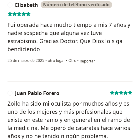
Elizabeth
Número de teléfono verificado
E
Fui operada hace mucho tiempo a mis 7 años y
nadie sospecha que alguna vez tuve
estrabismo. Gracias Doctor. Que Dios lo siga
bendiciendo
en opinión del usuario Elizabeth
25 de marzo de 2025
•
otro lugar
•
Otro
•
Reportar
Juan Pablo Forero
J
Zoilo ha sido mi oculista por muchos años y es
uno de los mejores y más profesionales que
existe en este ramo y en general en el ramo de
la medicina. Me operó de cataratas hace varios
años y no he tenido ningún problema.