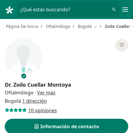
Men
¿Qué estás buscando?
Página De Inicio
Oftalmólogo
Bogotá
Zoilo Cuellar
Cambiar de ciudad
Dr.
Zoilo Cuellar Montoya
sobre las especializaciones
Oftalmólogo
·
Ver más
Bogotá
1 dirección
10 opiniones
Información de contacto