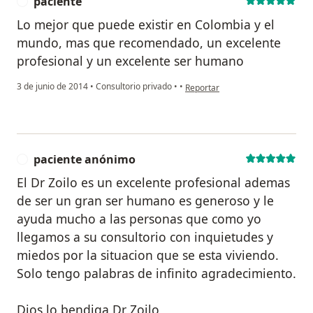
paciente
P
Lo mejor que puede existir en Colombia y el
mundo, mas que recomendado, un excelente
profesional y un excelente ser humano
en opinión del usuario paciente
3 de junio de 2014
•
Consultorio privado
•
•
Reportar
paciente anónimo
P
El Dr Zoilo es un excelente profesional ademas
de ser un gran ser humano es generoso y le
ayuda mucho a las personas que como yo
llegamos a su consultorio con inquietudes y
miedos por la situacion que se esta viviendo.
Solo tengo palabras de infinito agradecimiento.
Dios lo bendiga Dr Zoilo