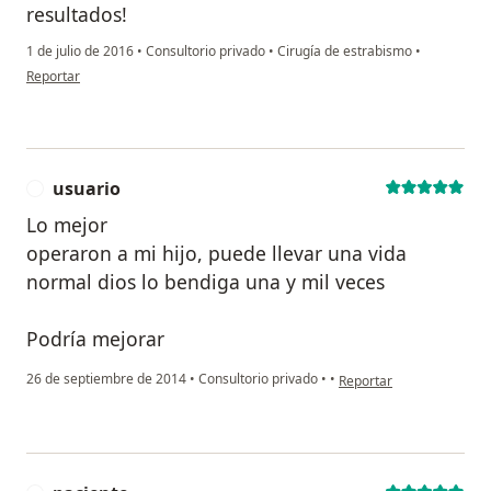
resultados!
1 de julio de 2016
•
Consultorio privado
•
Cirugía de estrabismo
•
en opinión del usuario paciente anónimo
Reportar
usuario
U
Lo mejor
operaron a mi hijo, puede llevar una vida
normal dios lo bendiga una y mil veces
Podría mejorar
en opinión del usuario us
26 de septiembre de 2014
•
Consultorio privado
•
•
Reportar