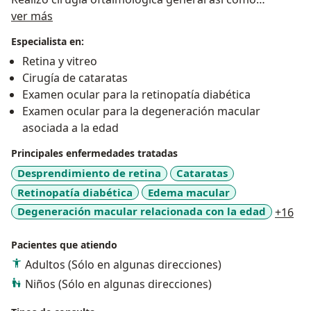
Acerca de mí
procedimientos avanzados para tratar patologías
ver más
retinianas, siempre buscando ofrecer a mis pacientes
Especialista en:
la mejor calidad de atención y soluciones innovadoras
Retina y vitreo
para preservar su salud visual.
Cirugía de cataratas
Examen ocular para la retinopatía diabética
Examen ocular para la degeneración macular
asociada a la edad
Principales enfermedades tratadas
Desprendimiento de retina
Cataratas
Retinopatía diabética
Edema macular
a11
Degeneración macular relacionada con la edad
+16
Pacientes que atiendo
Adultos (Sólo en algunas direcciones)
Niños (Sólo en algunas direcciones)