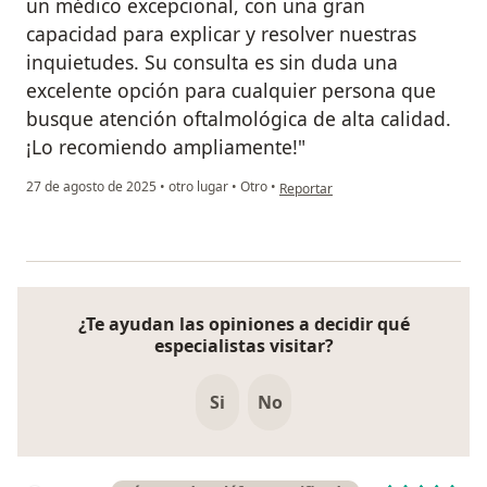
un médico excepcional, con una gran
capacidad para explicar y resolver nuestras
inquietudes. Su consulta es sin duda una
excelente opción para cualquier persona que
busque atención oftalmológica de alta calidad.
¡Lo recomiendo ampliamente!"
en opinión del usuario Cesar lond
27 de agosto de 2025
•
otro lugar
•
Otro
•
Reportar
¿Te ayudan las opiniones a decidir qué
especialistas visitar?
Si
No