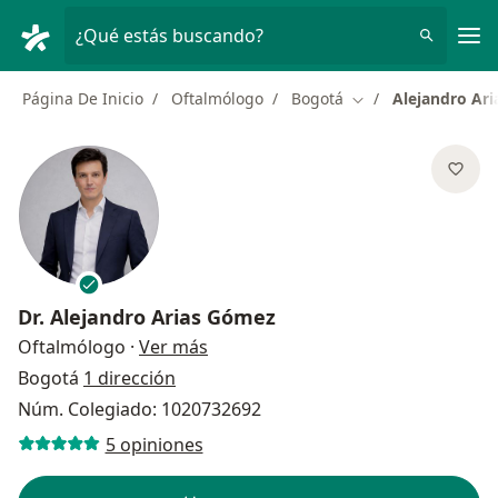
Men
¿Qué estás buscando?
Página De Inicio
Oftalmólogo
Bogotá
Alejandro Ar
Cambiar de ciudad
Dr.
Alejandro Arias Gómez
sobre las especializaciones
Oftalmólogo
·
Ver más
Bogotá
1 dirección
Núm. Colegiado: 1020732692
5 opiniones