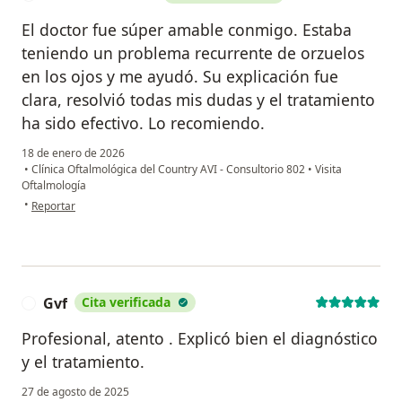
El doctor fue súper amable conmigo. Estaba
teniendo un problema recurrente de orzuelos
en los ojos y me ayudó. Su explicación fue
clara, resolvió todas mis dudas y el tratamiento
ha sido efectivo. Lo recomiendo.
18 de enero de 2026
•
Clínica Oftalmológica del Country AVI - Consultorio 802
•
Visita
Oftalmología
en opinión del usuario Estefania Pardo
•
Reportar
Gvf
Cita verificada
G
Profesional, atento . Explicó bien el diagnóstico
y el tratamiento.
27 de agosto de 2025