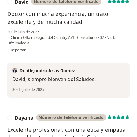
David
Número de teléfono verificado
D
Doctor con mucha experiencia, un trato
excelente y de mucha calidad
30 de julio de 2025
•
Clínica Oftalmológica del Country AVI - Consultorio 802
•
Visita
Oftalmología
en opinión del usuario David
•
Reportar
Dr. Alejandro Arias Gómez
David, siempre bienvenido! Saludos.
30 de julio de 2025
Dayana
Número de teléfono verificado
D
Excelente profesional, con una ética y empatía