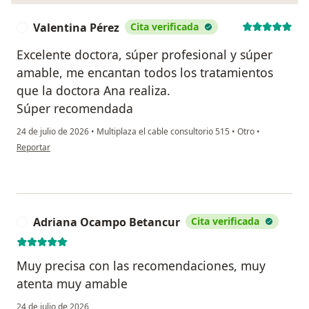
Valentina Pérez
Cita verificada
V
Excelente doctora, súper profesional y súper
amable, me encantan todos los tratamientos
que la doctora Ana realiza.
Súper recomendada
24 de julio de 2026
•
Multiplaza el cable consultorio 515
•
Otro
•
en opinión del usuario Valentina Pérez
Reportar
Adriana Ocampo Betancur
Cita verificada
A
Muy precisa con las recomendaciones, muy
atenta muy amable
24 de julio de 2026