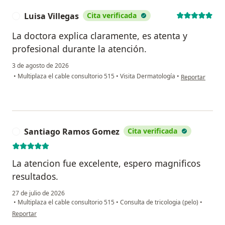
Luisa Villegas
Cita verificada
L
La doctora explica claramente, es atenta y
profesional durante la atención.
3 de agosto de 2026
en opinión del u
•
Multiplaza el cable consultorio 515
•
Visita Dermatología
•
Reportar
Santiago Ramos Gomez
Cita verificada
S
La atencion fue excelente, espero magnificos
resultados.
27 de julio de 2026
•
Multiplaza el cable consultorio 515
•
Consulta de tricologia (pelo)
•
en opinión del usuario Santiago Ramos Gomez
Reportar