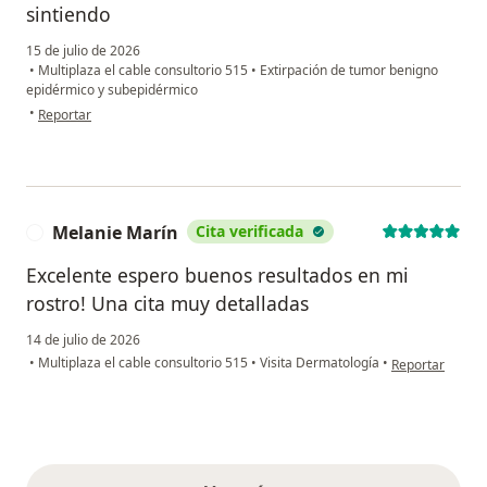
sintiendo
15 de julio de 2026
•
Multiplaza el cable consultorio 515
•
Extirpación de tumor benigno
epidérmico y subepidérmico
en opinión del usuario C.M
•
Reportar
Melanie Marín
Cita verificada
M
Excelente espero buenos resultados en mi
rostro! Una cita muy detalladas
14 de julio de 2026
en opinión del 
•
Multiplaza el cable consultorio 515
•
Visita Dermatología
•
Reportar