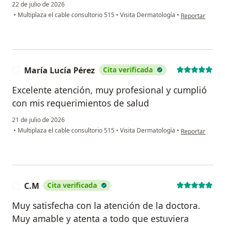
22 de julio de 2026
en opinión del u
•
Multiplaza el cable consultorio 515
•
Visita Dermatología
•
Reportar
María Lucía Pérez
Cita verificada
M
Excelente atención, muy profesional y cumplió
con mis requerimientos de salud
21 de julio de 2026
en opinión del 
•
Multiplaza el cable consultorio 515
•
Visita Dermatología
•
Reportar
C.M
Cita verificada
C
Muy satisfecha con la atención de la doctora.
Muy amable y atenta a todo que estuviera