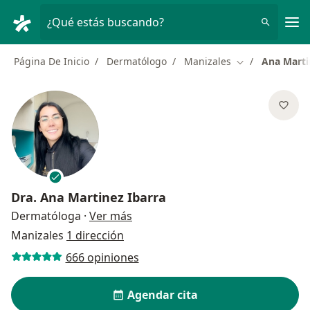
Men
¿Qué estás buscando?
Página De Inicio
Dermatólogo
Manizales
Ana Marti
Cambiar de ciu
Dra.
Ana Martinez Ibarra
sobre las especializaciones
Dermatóloga
·
Ver más
Manizales
1 dirección
666 opiniones
Agendar cita