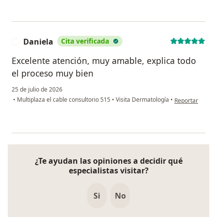
Daniela
Cita verificada
D
Excelente atención, muy amable, explica todo
el proceso muy bien
25 de julio de 2026
en opinión del 
•
Multiplaza el cable consultorio 515
•
Visita Dermatología
•
Reportar
¿Te ayudan las opiniones a decidir qué
especialistas visitar?
Si
No