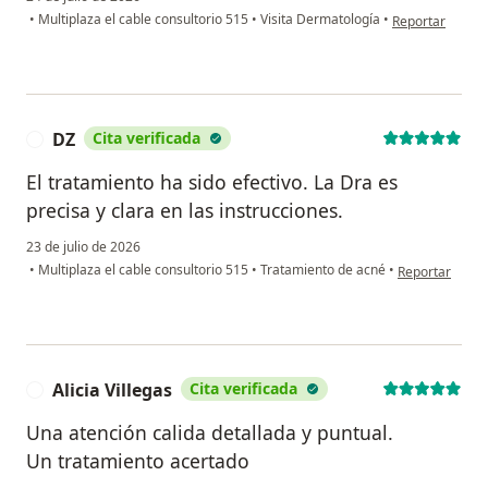
en opinión del
•
Multiplaza el cable consultorio 515
•
Visita Dermatología
•
Reportar
DZ
Cita verificada
D
El tratamiento ha sido efectivo. La Dra es
precisa y clara en las instrucciones.
23 de julio de 2026
en opinión del
•
Multiplaza el cable consultorio 515
•
Tratamiento de acné
•
Reportar
Alicia Villegas
Cita verificada
A
Una atención calida detallada y puntual.
Un tratamiento acertado