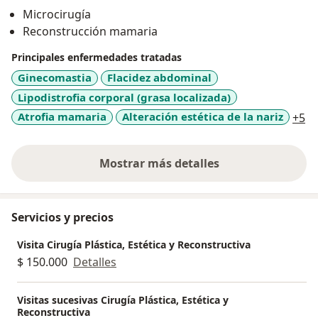
que mis pacientes tengas los mejores resultados y
Microcirugía
estables en el tiempo. Busco que mis pacientes
Reconstrucción mamaria
disfruten con la experiencia de la cirugía y que estés
tranquilas y se sientan seguras en todo momento, no
Principales enfermedades tratadas
solo en la parte de la cirugía como tal, sino también en
Ginecomastia
Flacidez abdominal
el postoperatorio y seguimiento. Considero de
Lipodistrofia corporal (grasa localizada)
importancia la capacidad de trabajar en equipo, estoy
a1
Atrofia mamaria
Alteración estética de la nariz
+5
dispuesto al aprendizaje permanente y abierto a todas
aquellas actividades que mejoren mi perfil personal y
profesional.
Mostrar más detalles
sobre la experiencia
Servicios y precios
Visita Cirugía Plástica, Estética y Reconstructiva
$ 150.000
Detalles
Visitas sucesivas Cirugía Plástica, Estética y
Reconstructiva