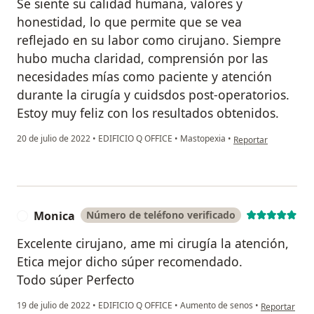
Se siente su calidad humana, valores y
honestidad, lo que permite que se vea
reflejado en su labor como cirujano. Siempre
hubo mucha claridad, comprensión por las
necesidades mías como paciente y atención
durante la cirugía y cuidsdos post-operatorios.
Estoy muy feliz con los resultados obtenidos.
en opinión del usuar
20 de julio de 2022
•
EDIFICIO Q OFFICE
•
Mastopexia
•
Reportar
Monica
Número de teléfono verificado
M
Excelente cirujano, ame mi cirugía la atención,
Etica mejor dicho súper recomendado.
Todo súper Perfecto
en opinión de
19 de julio de 2022
•
EDIFICIO Q OFFICE
•
Aumento de senos
•
Reportar