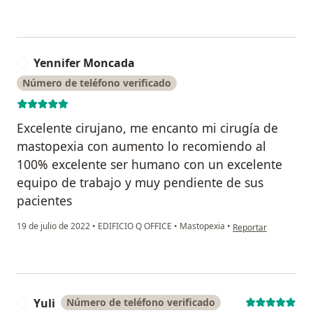
Yennifer Moncada
Y
Número de teléfono verificado
Excelente cirujano, me encanto mi cirugía de
mastopexia con aumento lo recomiendo al
100% excelente ser humano con un excelente
equipo de trabajo y muy pendiente de sus
pacientes
en opinión del usua
19 de julio de 2022
•
EDIFICIO Q OFFICE
•
Mastopexia
•
Reportar
Yuli
Número de teléfono verificado
Y