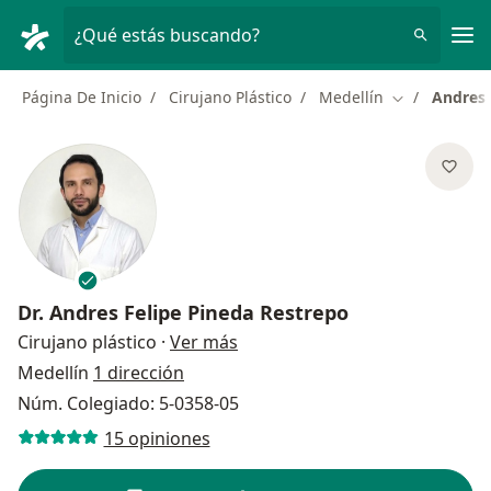
Men
¿Qué estás buscando?
Página De Inicio
Cirujano Plástico
Medellín
Andres 
Cambiar de c
Dr.
Andres Felipe Pineda Restrepo
sobre las especializaciones
Cirujano plástico
·
Ver más
Medellín
1 dirección
Núm. Colegiado: 5-0358-05
15 opiniones