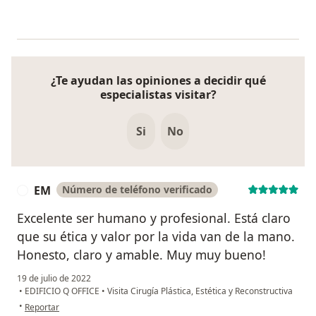
¿Te ayudan las opiniones a decidir qué
especialistas visitar?
Si
No
EM
Número de teléfono verificado
E
Excelente ser humano y profesional. Está claro
que su ética y valor por la vida van de la mano.
Honesto, claro y amable. Muy muy bueno!
19 de julio de 2022
•
EDIFICIO Q OFFICE
•
Visita Cirugía Plástica, Estética y Reconstructiva
en opinión del usuario EM
•
Reportar