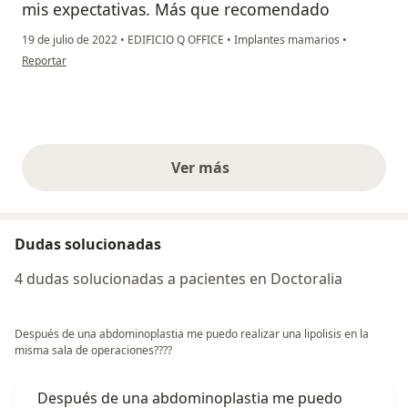
mis expectativas. Más que recomendado
19 de julio de 2022
•
EDIFICIO Q OFFICE
•
Implantes mamarios
•
en opinión del usuario Natalia Escobar Hoyis
Reportar
Ver más
opiniones anteriores
Dudas solucionadas
4 dudas solucionadas a pacientes en Doctoralia
Después de una abdominoplastia me puedo realizar una lipolisis en la
misma sala de operaciones????
Después de una abdominoplastia me puedo