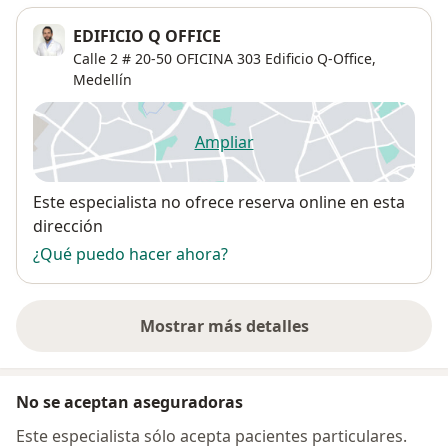
EDIFICIO Q OFFICE
Calle 2 # 20-50 OFICINA 303 Edificio Q-Office,
Medellín
Ampliar
se abre en una nueva pestañ
Disponibilidad
Este especialista no ofrece reserva online en esta
dirección
¿Qué puedo hacer ahora?
Mostrar más detalles
sobre la dirección
No se aceptan aseguradoras
Este especialista sólo acepta pacientes particulares.