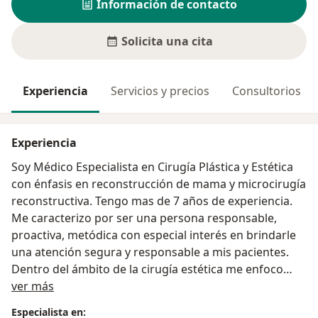
Información de contacto
Solicita una cita
Experiencia
Servicios y precios
Consultorios
Experiencia
Soy Médico Especialista en Cirugía Plástica y Estética
con énfasis en reconstrucción de mama y microcirugía
reconstructiva. Tengo mas de 7 años de experiencia.
Me caracterizo por ser una persona responsable,
proactiva, metódica con especial interés en brindarle
una atención segura y responsable a mis pacientes.
Dentro del ámbito de la cirugía estética me enfoco
Acerca de mí
principalmente en cirugía mamaria y de contorno
ver más
corporal, me apasiona y me esfuerzo cada día para
Especialista en: