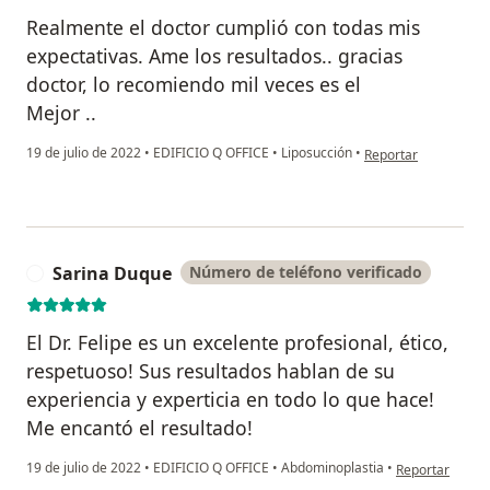
Realmente el doctor cumplió con todas mis
expectativas. Ame los resultados.. gracias
doctor, lo recomiendo mil veces es el
Mejor ..
en opinión del usuari
19 de julio de 2022
•
EDIFICIO Q OFFICE
•
Liposucción
•
Reportar
Sarina Duque
Número de teléfono verificado
S
El Dr. Felipe es un excelente profesional, ético,
respetuoso! Sus resultados hablan de su
experiencia y experticia en todo lo que hace!
Me encantó el resultado!
en opinión del 
19 de julio de 2022
•
EDIFICIO Q OFFICE
•
Abdominoplastia
•
Reportar