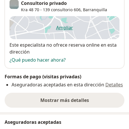
Consultorio privado
Kra 48 70 - 139 consultorio 606,
Barranquilla
Ampliar
se abre en una nueva pestañ
Disponibilidad
Este especialista no ofrece reserva online en esta
dirección
¿Qué puedo hacer ahora?
Formas de pago (visitas privadas)
Aseguradoras aceptadas en esta dirección
Detalles
Mostrar más detalles
sobre la dirección
Aseguradoras aceptadas