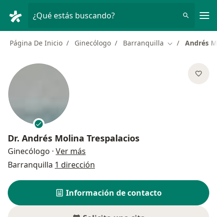
Men
¿Qué estás buscando?
Página De Inicio
Ginecólogo
Barranquilla
Andrés Mo
Cambiar de ci
Dr.
Andrés Molina Trespalacios
sobre las especializaciones
Ginecólogo
·
Ver más
Barranquilla
1 dirección
Información de contacto