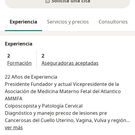
Solicita una cita
Experiencia
Servicios y precios
Consultorios
Experiencia
2
2
Formación
Aseguradoras aceptadas
22 Años de Experiencia
Presidente Fundador y actual Vicepresidente de la
Asociación de Medicina Materno Fetal del Atlantico
AMMFA
Colposcopista y Patología Cervical
Diagnóstico y manejo precoz de lesiones pre
Cancerosas del Cuello Uterino, Vagina, Vulva y región
Acerca de mí
Perianal
ver más
Embarazo de Ato Riesgo