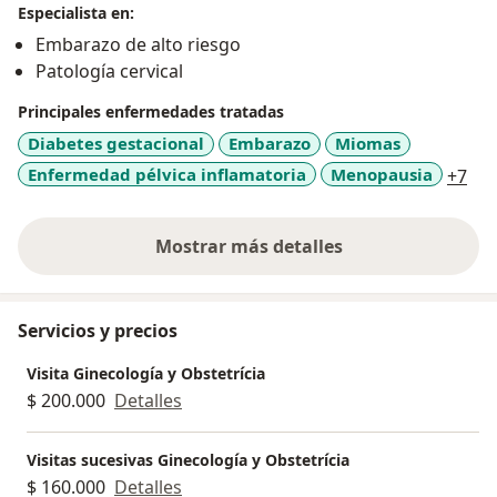
Especialista en:
Cirugía Ginecológica y del piso Pélvico
Embarazo de alto riesgo
Atención Integral de Control Prenatal, Partos y
Patología cervical
Cesáreas
Principales enfermedades tratadas
Diabetes gestacional
Embarazo
Miomas
a11
Enfermedad pélvica inflamatoria
Menopausia
+7
Mostrar más detalles
sobre la experiencia
Servicios y precios
Visita Ginecología y Obstetrícia
$ 200.000
Detalles
Visitas sucesivas Ginecología y Obstetrícia
$ 160.000
Detalles