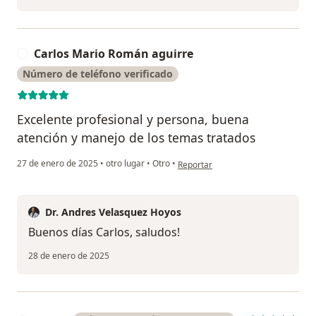
Carlos Mario Román aguirre
C
Número de teléfono verificado
Excelente profesional y persona, buena
atención y manejo de los temas tratados
en opinión del usuario Carlos Mar
27 de enero de 2025
•
otro lugar
•
Otro
•
Reportar
Dr. Andres Velasquez Hoyos
Buenos días Carlos, saludos!
28 de enero de 2025