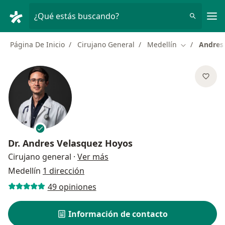
Men
¿Qué estás buscando?
Página De Inicio
Cirujano General
Medellín
Andres
Cambiar de 
Dr.
Andres Velasquez Hoyos
sobre las especializaciones
Cirujano general
·
Ver más
Medellín
1 dirección
49 opiniones
Información de contacto