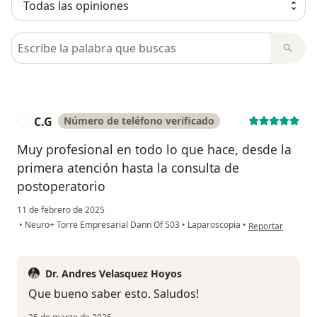
Busca en opiniones
C.G
Número de teléfono verificado
C
Muy profesional en todo lo que hace, desde la
primera atención hasta la consulta de
postoperatorio
11 de febrero de 2025
en opinión del us
•
Neuro+ Torre Empresarial Dann Of 503
•
Laparoscopia
•
Reportar
Dr. Andres Velasquez Hoyos
Que bueno saber esto. Saludos!