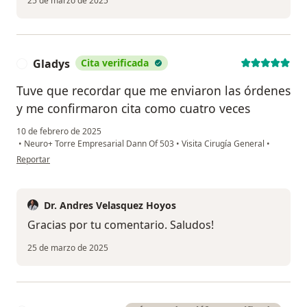
25 de marzo de 2025
Gladys
Cita verificada
G
Tuve que recordar que me enviaron las órdenes
y me confirmaron cita como cuatro veces
10 de febrero de 2025
•
Neuro+ Torre Empresarial Dann Of 503
•
Visita Cirugía General
•
en opinión del usuario Gladys
Reportar
Dr. Andres Velasquez Hoyos
Gracias por tu comentario. Saludos!
25 de marzo de 2025