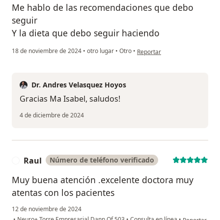
Me hablo de las recomendaciones que debo
seguir
Y la dieta que debo seguir haciendo
en opinión del usuario Maria I
18 de noviembre de 2024
•
otro lugar
•
Otro
•
Reportar
Dr. Andres Velasquez Hoyos
Gracias Ma Isabel, saludos!
4 de diciembre de 2024
Raul
Número de teléfono verificado
R
Muy buena atención .excelente doctora muy
atentas con los pacientes
12 de noviembre de 2024
en opinión de
•
Neuro+ Torre Empresarial Dann Of 503
•
Consulta en línea
•