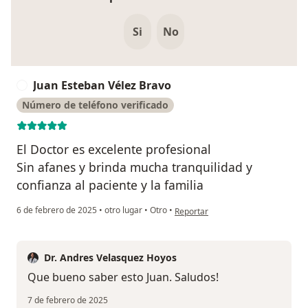
Si
No
Juan Esteban Vélez Bravo
J
Número de teléfono verificado
El Doctor es excelente profesional
Sin afanes y brinda mucha tranquilidad y
confianza al paciente y la familia
en opinión del usuario Juan Esteba
6 de febrero de 2025
•
otro lugar
•
Otro
•
Reportar
Dr. Andres Velasquez Hoyos
Que bueno saber esto Juan. Saludos!
7 de febrero de 2025