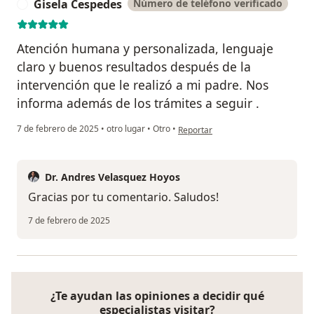
Gisela Cespedes
Número de teléfono verificado
G
Atención humana y personalizada, lenguaje
claro y buenos resultados después de la
intervención que le realizó a mi padre. Nos
informa además de los trámites a seguir .
en opinión del usuario Gisela Ces
7 de febrero de 2025
•
otro lugar
•
Otro
•
Reportar
Dr. Andres Velasquez Hoyos
Gracias por tu comentario. Saludos!
7 de febrero de 2025
¿Te ayudan las opiniones a decidir qué
especialistas visitar?