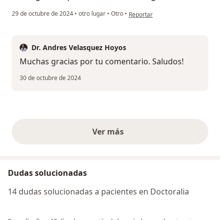
en opinión del usuario Aura salaz
29 de octubre de 2024
•
otro lugar
•
Otro
•
Reportar
Dr. Andres Velasquez Hoyos
Muchas gracias por tu comentario. Saludos!
30 de octubre de 2024
Ver más
opiniones anteriores
Dudas solucionadas
14 dudas solucionadas a pacientes en Doctoralia