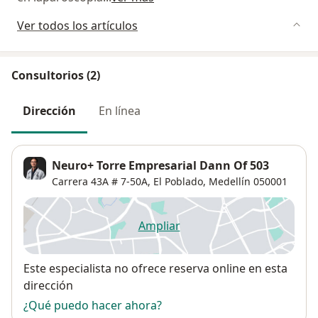
Ver todos los artículos
Consultorios (2)
Dirección
En línea
Neuro+ Torre Empresarial Dann Of 503
Carrera 43A # 7-50A,
El Poblado
,
Medellín
050001
Ampliar
se abre en una nueva pestañ
Disponibilidad
Este especialista no ofrece reserva online en esta
dirección
¿Qué puedo hacer ahora?