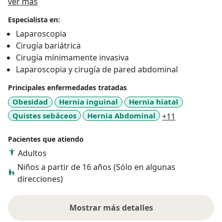
Acerca de mí
inquietudes para poder brindar las mejores opciones
ver más
de tratamiento. Tengo disponibilidad para citas y
Especialista en:
cirugías de forma particular además de convenio con
Laparoscopia
estas pólizas y prepagadas: Sura, Coomeva, Colsanitas,
Cirugía bariátrica
EMI.
Cirugía mínimamente invasiva
Los procedimientos quirúrgicos los realizo en centros
Laparoscopia y cirugía de pared abdominal
de alta calidad con el mejor personal, la mejor
tecnología y productos disponibles en la ciudad: Qlub
Principales enfermedades tratadas
Quirófanos de Torre Médica 2 El Tesoro, Clínica Las
Obesidad
Hernia inguinal
Hernia hiatal
Américas sede Sur, Clínica CES y Clínica Vida en
a11y_sr_mor
Quistes sebáceos
Hernia Abdominal
+11
Medellín, Colombia.
Pacientes que atiendo
Adultos
Niños a partir de 16 años (Sólo en algunas
direcciones)
Mostrar más detalles
sobre la experiencia