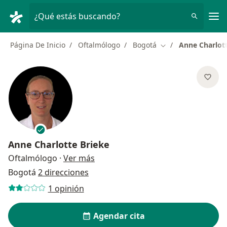
Men
¿Qué estás buscando?
Página De Inicio
Oftalmólogo
Bogotá
Anne Charlott
Cambiar de ciudad
Anne Charlotte Brieke
sobre las especializaciones
Oftalmólogo
·
Ver más
Bogotá
2 direcciones
1 opinión
Agendar cita