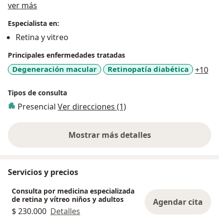
Acerca de mí
ver más
retinopatía diabética, la degeneración macular
relacionada con la edad, el desprendimiento de retina
Especialista en:
y el trauma ocular, entre otras. Me caracterizo por
Retina y vitreo
brindar una atención humana, integral y centrada en
Principales enfermedades tratadas
las necesidades de mis pacientes, apoyada en el uso
de tecnología de vanguardia para el diagnóstico y
a1
Degeneración macular
Retinopatía diabética
+10
tratamiento oftalmológico. Soy miembro activo de la
Sociedad Colombiana de Oftalmología y de la
Tipos de consulta
Asociación Colombiana de Retina y Vítreo.
Presencial
Ver direcciones (1)
Mostrar más detalles
sobre la experiencia
Servicios y precios
Consulta por medicina especializada
de retina y vítreo niños y adultos
Agendar cita
$ 230.000
Detalles