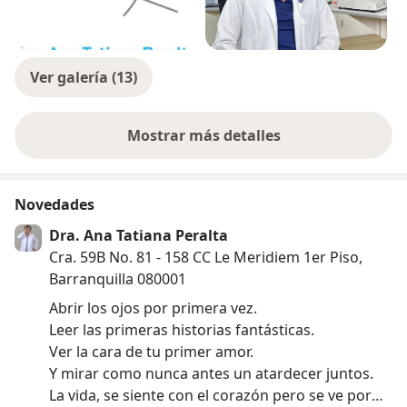
Cada 1 a 2 año para adultos de 55 a 64 años
Cada año para adultos de 65 años en adelante
Ver galería (13)
Dependiendo de los factores de riesgo para
enfermedades oculares y sus síntomas o
enfermedades actuales, se puede recomendar que se
Mostrar más detalles
haga exámenes con mayor frecuencia.
sobre la experiencia
Novedades
Dra. Ana Tatiana Peralta
Cra. 59B No. 81 - 158 CC Le Meridiem 1er Piso,
Barranquilla 080001
Abrir los ojos por primera vez.
Leer las primeras historias fantásticas.
Ver la cara de tu primer amor.
Y mirar como nunca antes un atardecer juntos.
La vida, se siente con el corazón pero se ve por