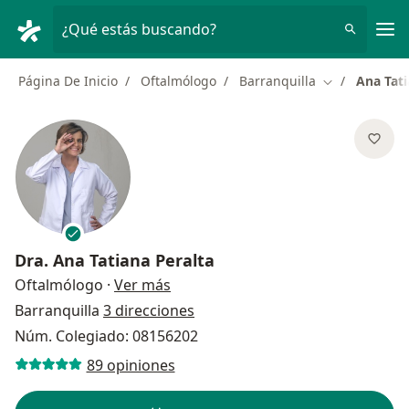
Men
¿Qué estás buscando?
Página De Inicio
Oftalmólogo
Barranquilla
Ana Tati
Cambiar de c
Dra.
Ana Tatiana Peralta
sobre las especializaciones
Oftalmólogo
·
Ver más
Barranquilla
3 direcciones
Núm. Colegiado: 08156202
89 opiniones