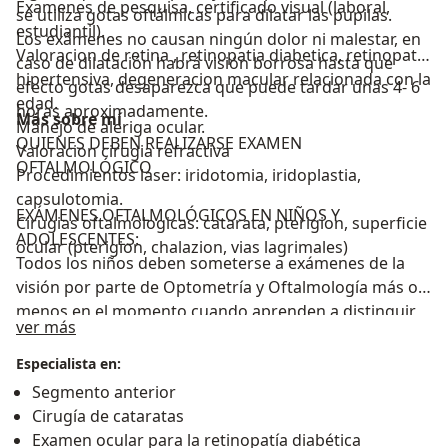
Examenes de pesquisa, certificado visual (laboral,
se utiliza gotas oftálmicas para dilatar las pupilas.
estudiantil).
Los exámenes no causan ningún dolor ni malestar, en
Valoracion de retina , retinopatia diabetica, retinopatia
caso de dilatación habrá visión borrosa hasta que
hipertensiva, degeneracion macular relacionada con la
efecto gotas desaparezca que puede tardar unas 4- 6
edad.
horas aproximadamente.
Más sobre mí
Manejo de aleriga ocular.
QUIENES DEBEN REALIZARSE EXAMEN
Valoracion cirugia refractiva
OFTALMOLÓGICO
Procedimientos laser: iridotomia, iridoplastia,
capsulotomia.
EXÁMENES OFTALMOLÓGICOS EN NIÑOS Y
Cirugias oftalmologicas: catarata, pterigion, superficie
ADOLESCENTES:
ocular (pterigion, chalazion, vias lagrimales)
Todos los niños deben someterse a exámenes de la
visión por parte de Optometría y Oftalmología más o
menos en el momento cuando aprenden a distinguir
Acerca de mí
ver más
figuras y/o números, y luego cada año después de
esto. Los exámenes deben empezar más pronto si se
Especialista en:
sospecha cualquier problema del ojo.
Segmento anterior
A los 5 años, todos los niños deben haberse sometido
Cirugía de cataratas
por lo menos a su primera prueba de agudeza visual y
Examen ocular para la retinopatía diabética