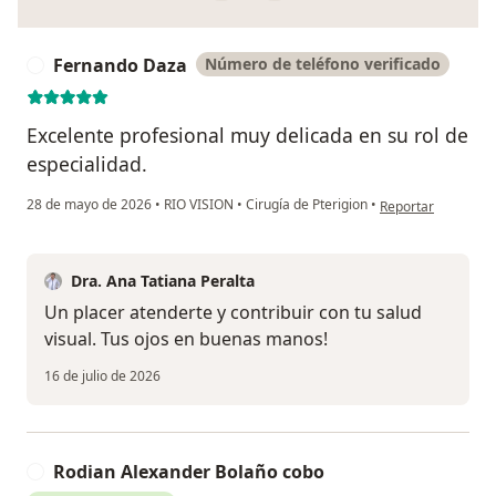
Fernando Daza
Número de teléfono verificado
F
Excelente profesional muy delicada en su rol de
especialidad.
en opinión del usu
28 de mayo de 2026
•
RIO VISION
•
Cirugía de Pterigion
•
Reportar
Dra. Ana Tatiana Peralta
Un placer atenderte y contribuir con tu salud
visual. Tus ojos en buenas manos!
16 de julio de 2026
Rodian Alexander Bolaño cobo
R