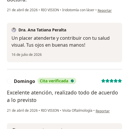
en opinión del usua
21 de abril de 2026
•
RIO VISION
•
Iridotomía con láser
•
Reportar
Dra. Ana Tatiana Peralta
Un placer atenderte y contribuir con tu salud
visual. Tus ojos en buenas manos!
16 de julio de 2026
Domingo
Cita verificada
D
Excelente atención, realizado todo de acuerdo
a lo previsto
en opinión del usua
21 de abril de 2026
•
RIO VISION
•
Visita Oftalmología
•
Reportar