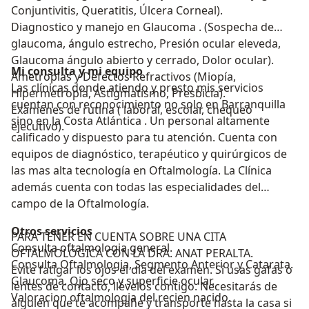
Conjuntivitis, Queratitis, Úlcera Corneal).
Diagnostico y manejo en Glaucoma . (Sospecha de
glaucoma, ángulo estrecho, Presión ocular eleveda,
Glaucoma ángulo abierto y cerrado, Dolor ocular).
Mi consulta y mi equipo
Ametropías y Defectos Refractivos (Miopía,
Las clínicas donde atiendo y presto mis servicios
Hipermetropía, Astigmatismo, Presbicia).
cuentan con reconocimiento no solo en Barranquilla
Examenes de rutina ( laboral, escolar, chequeo
sino en la Costa Atlántica . Un personal altamente
ejecutivo).
calificado y dispuesto para tu atención. Cuenta con
equipos de diagnóstico, terapéutico y quirúrgicos de
las mas alta tecnología en Oftalmología. La Clínica
además cuenta con todas las especialidades del
campo de la Oftalmología.
Otros servicios
PARA TENER EN CUENTA SOBRE UNA CITA
Consulta oftalmologia general.
OFTALMOLÓGICA CON LA DRA. ANAT PERALTA.
Consulta Oftalmologia, Segmento Anterior y Catarata.
Evite fatigar los ojos el día del examen. Si usas gafas o
Glaucoma. Ojo seco y superficie ocular.
lentes de contacto, llévelos contigo. Necesitarás de
Valoracion oftalmologia del recien nacido.
alguien que te acompañe y transporte hasta la casa si