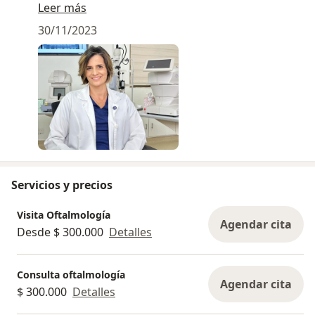
los ojos.
Leer más
Ellos son tu ventana, cuídalos.
30/11/2023
Yo te ayudo a cuidarlos!
Servicios y precios
Visita Oftalmología
Agendar cita
Desde $ 300.000
Detalles
Consulta oftalmología
Agendar cita
$ 300.000
Detalles