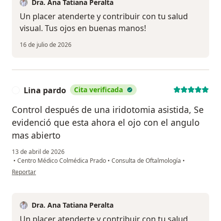
Dra. Ana Tatiana Peralta
Un placer atenderte y contribuir con tu salud
visual. Tus ojos en buenas manos!
16 de julio de 2026
Lina pardo
Cita verificada
L
Control después de una iridotomia asistida, Se
evidenció que esta ahora el ojo con el angulo
mas abierto
13 de abril de 2026
•
Centro Médico Colmédica Prado
•
Consulta de Oftalmología
•
en opinión del usuario Lina pardo
Reportar
Dra. Ana Tatiana Peralta
Un placer atenderte y contribuir con tu salud