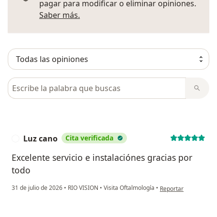
pagar para modificar o eliminar opiniones.
Más información sobre opiniones
Saber más.
Busca en opiniones
Luz cano
Cita verificada
L
Excelente servicio e instalaciónes gracias por
todo
en opinión del usuari
31 de julio de 2026
•
RIO VISION
•
Visita Oftalmología
•
Reportar