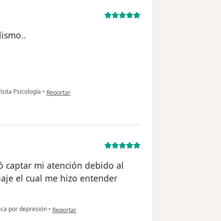
lismo..
en opinión del usuario NJ
isita Psicología
•
Reportar
ó captar mi atención debido al
je el cual me hizo entender
en opinión del usuario Laura Ocampo
ica por depresión
•
Reportar