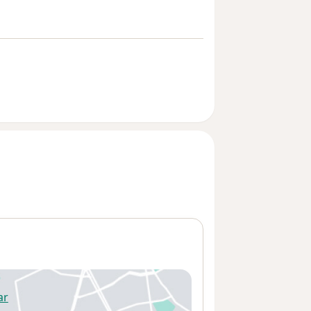
ar
 abre en una nueva pestaña