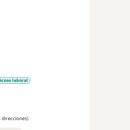
Acoso laboral
e_diseases
s direcciones)