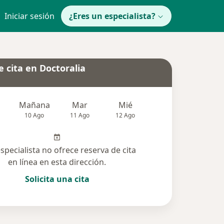
Iniciar sesión
¿Eres un especialista?
 cita en Doctoralia
Mañana
Mar
Mié
Jue
Vie
10 Ago
11 Ago
12 Ago
13 Ago
14 Ag
especialista no ofrece reserva de cita
en línea en esta dirección.
Solicita una cita