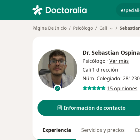
especiali
Página De Inicio
Psicólogo
Cali
Sebastia
Cambiar de ci
Dr.
Sebastian Ospina
sobr
Psicólogo
·
Ver más
Cali
1 dirección
Núm. Colegiado: 281230
15 opiniones
Información de contacto
Experiencia
Servicios y precios
Co