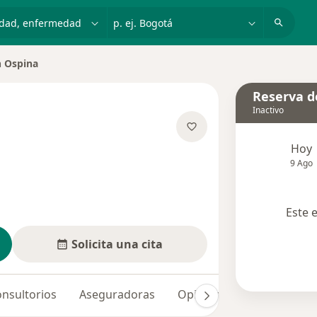
dad, enfermedad o nombre
p. ej. Bogotá
n Ospina
udad
Reserva de
Inactivo
e las especializaciones
Hoy
9 Ago
Este 
Solicita una cita
nsultorios
Aseguradoras
Opiniones (15)