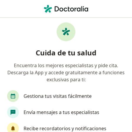
Men
Empresa De Medicina Integral Emi S A S Servicio De Ambulancia Prepagada • Cali, Valle del Cauca
Página De Inicio
Cali
Empresa De Medicina Integral Emi S.a.s. Servicio De
Ambulancia Prepagada.
Cuida de tu salud
Encuentra los mejores especialistas y pide cita.
Descarga la App y accede gratuitamente a funciones
exclusivas para ti:
Gestiona tus visitas fácilmente
Envía mensajes a tus especialistas
Recibe recordatorios y notificaciones