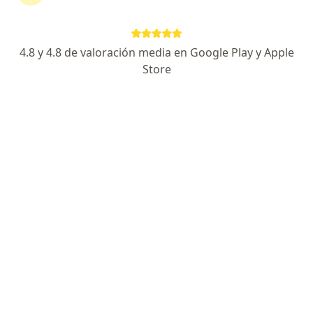
4.8 y 4.8 de valoración media en Google Play y Apple
Store
No hemos encontrado ningún Empresa De
Medicina Integral Emi S A S Servicio De
Ambulancia Prepagada en Cali, Valle del
Cauca
Vuelve a buscar eliminando algún filtro:
Seguro
Servicio