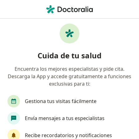
Men
Cirujano Vascular • Cali, Valle del Cauca
Filtros
Seguro:
Empresa De Medicina 
Cirujanos vasculares recomendados de
Cuida de tu salud
Empresa De Medicina Integral Emi S.A.S.
Servicio De Ambulancia Prepagada. en Cali
Encuentra los mejores especialistas y pide cita.
Descarga la App y accede gratuitamente a funciones
exclusivas para ti:
Gestiona tus visitas fácilmente
Envía mensajes a tus especialistas
Dr. Fabio Alejandro Sanchez Palacios
Recibe recordatorios y notificaciones
·
Ver más
Cirujano vascular