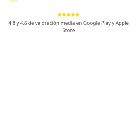
Enviar mensaje
4.8 y 4.8 de valoración media en Google Play y Apple
Store
Experiencia
Servicios y precios
Consultorios
Experiencia
3
3
Formación
Aseguradoras aceptadas
Soy especialista en cirugía general egresado de la
Universidad del Cauca, con formación en técnicas
laparoscópicas y cirugía abierta. Además, cuento con
un diplomado en cirugía de hernias y pared abdominal
otorgado por Unisanitas.
Brindo atención médica con un enfoque técnico sólido
y una gran calidez humana, siempre buscando ofrecer