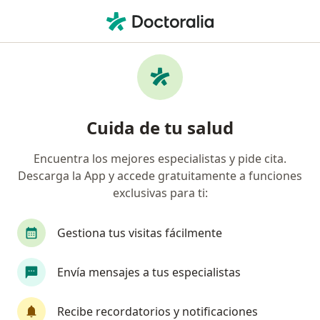
Men
¿Qué estás buscando?
Página De Inicio
Cirujano General
Cali
Nicolas Sol
Cambiar de ciuda
Cuida de tu salud
Encuentra los mejores especialistas y pide cita.
Descarga la App y accede gratuitamente a funciones
exclusivas para ti:
Dr.
Nicolas Solano Arboleda
sobre las especializaciones
Cirujano general
·
Ver más
Gestiona tus visitas fácilmente
Cali
1 dirección
2 opiniones
Envía mensajes a tus especialistas
Agendar cita
Recibe recordatorios y notificaciones