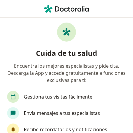
Men
Cardiólogo • Bucaramanga, Santander
Filtros
Seguro:
Compañía De Seguros
Cardiólogos recomendados de Compañía De
Cuida de tu salud
Seguros Bolívar S.A. en Bucaramanga
Encuentra los mejores especialistas y pide cita.
Descarga la App y accede gratuitamente a funciones
exclusivas para ti:
Gestiona tus visitas fácilmente
Envía mensajes a tus especialistas
Dr. Roberto Exposito Menocal
·
Ver más
Cardiólogo
Recibe recordatorios y notificaciones
65 opiniones