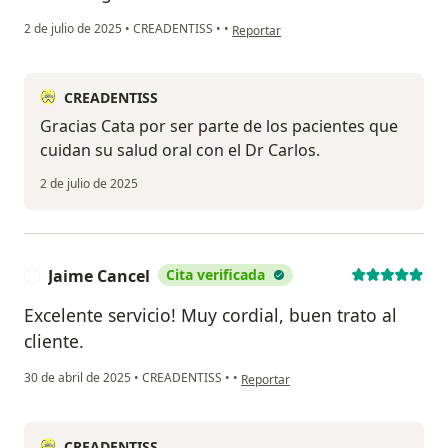
en opinión del usuario Catalina
2 de julio de 2025
•
CREADENTISS
•
•
Reportar
CREADENTISS
Gracias Cata por ser parte de los pacientes que
cuidan su salud oral con el Dr Carlos.
2 de julio de 2025
Jaime Cancel
Cita verificada
J
Excelente servicio! Muy cordial, buen trato al
cliente.
en opinión del usuario Jaime Cancel
30 de abril de 2025
•
CREADENTISS
•
•
Reportar
CREADENTISS