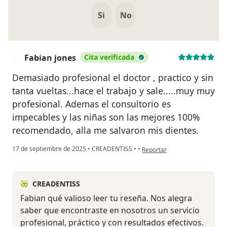
Si
No
Fabian jones
Cita verificada
F
Demasiado profesional el doctor , practico y sin
tanta vueltas...hace el trabajo y sale.....muy muy
profesional. Ademas el consultorio es
impecables y las niñas son las mejores 100%
recomendado, alla me salvaron mis dientes.
en opinión del usuario Fabian 
17 de septiembre de 2025
•
CREADENTISS
•
•
Reportar
CREADENTISS
Fabian qué valioso leer tu reseña. Nos alegra
saber que encontraste en nosotros un servicio
profesional, práctico y con resultados efectivos.