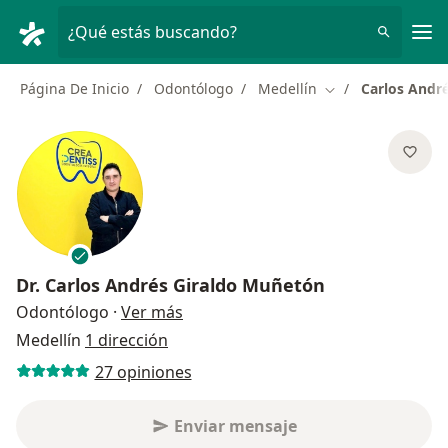
Men
¿Qué estás buscando?
Página De Inicio
Odontólogo
Medellín
Carlos Andr
Cambiar de ciuda
Dr.
Carlos Andrés Giraldo Muñetón
sobre las especializaciones
Odontólogo
·
Ver más
Medellín
1 dirección
27 opiniones
Enviar mensaje