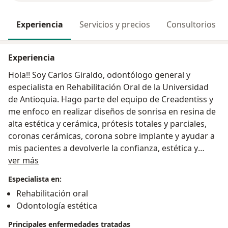
Experiencia
Servicios y precios
Consultorios
Experiencia
Hola!! Soy Carlos Giraldo, odontólogo general y
especialista en Rehabilitación Oral de la Universidad
de Antioquia. Hago parte del equipo de Creadentiss y
me enfoco en realizar diseños de sonrisa en resina de
alta estética y cerámica, prótesis totales y parciales,
coronas cerámicas, corona sobre implante y ayudar a
mis pacientes a devolverle la confianza, estética y
Acerca de mí
función de sus sonrisas. Para mi será un gusto
ver más
atenderte.
Especialista en:
Rehabilitación oral
Odontología estética
Principales enfermedades tratadas