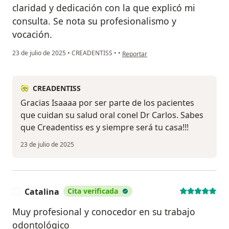
claridad y dedicación con la que explicó mi
consulta. Se nota su profesionalismo y
vocación.
en opinión del usuario Isabel Cristin
23 de julio de 2025
•
CREADENTISS
•
•
Reportar
CREADENTISS
Gracias Isaaaa por ser parte de los pacientes
que cuidan su salud oral conel Dr Carlos. Sabes
que Creadentiss es y siempre será tu casa!!!
23 de julio de 2025
Catalina
Cita verificada
C
Muy profesional y conocedor en su trabajo
odontológico