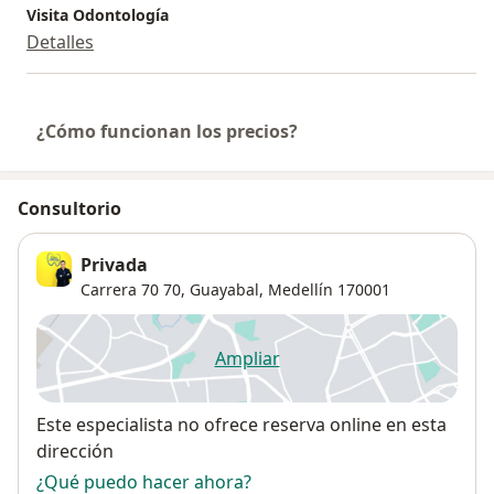
Visita Odontología
Detalles
¿Cómo funcionan los precios?
Consultorio
Privada
Carrera 70 70,
Guayabal
,
Medellín
170001
Ampliar
se abre en una nueva pestañ
Disponibilidad
Este especialista no ofrece reserva online en esta
dirección
¿Qué puedo hacer ahora?