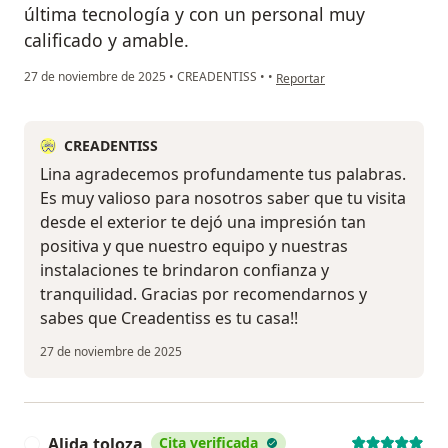
última tecnología y con un personal muy
calificado y amable.
en opinión del usuario Lina Lo
27 de noviembre de 2025
•
CREADENTISS
•
•
Reportar
CREADENTISS
Lina agradecemos profundamente tus palabras.
Es muy valioso para nosotros saber que tu visita
desde el exterior te dejó una impresión tan
positiva y que nuestro equipo y nuestras
instalaciones te brindaron confianza y
tranquilidad. Gracias por recomendarnos y
sabes que Creadentiss es tu casa!!
27 de noviembre de 2025
Alida toloza
Cita verificada
A