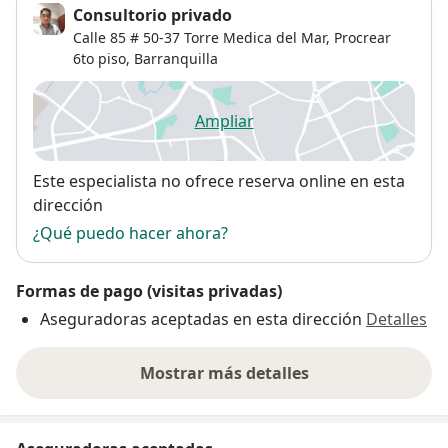
Consultorio privado
Calle 85 # 50-37 Torre Medica del Mar, Procrear
6to piso,
Barranquilla
Ampliar
se abre en una nueva pestañ
Disponibilidad
Este especialista no ofrece reserva online en esta
dirección
¿Qué puedo hacer ahora?
Formas de pago (visitas privadas)
Aseguradoras aceptadas en esta dirección
Detalles
Mostrar más detalles
sobre la dirección