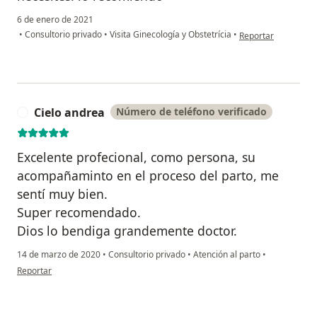
6 de enero de 2021
en opinión del usua
•
Consultorio privado
•
Visita Ginecología y Obstetrícia
•
Reportar
Cielo andrea
Número de teléfono verificado
C
Excelente profecional, como persona, su
acompañaminto en el proceso del parto, me
sentí muy bien.
Super recomendado.
Dios lo bendiga grandemente doctor.
14 de marzo de 2020
•
Consultorio privado
•
Atención al parto
•
en opinión del usuario Cielo andrea
Reportar