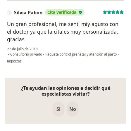
Silvia Pabon
Cita verificada
Un gran profesional, me senti miy agusto con
el doctor ya que la cita es muy personalizada,
gracias.
22 de julio de 2018
•
Consultorio privado
•
Paquete control prenatal y atención al parto
•
en opinión del usuario Silvia Pabon
Reportar
¿Te ayudan las opiniones a decidir qué
especialistas visitar?
Si
No