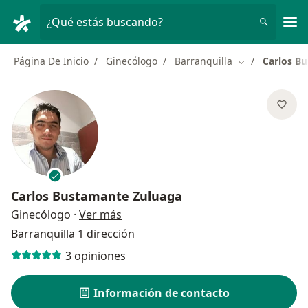
Men
¿Qué estás buscando?
Página De Inicio
Ginecólogo
Barranquilla
Carlos B
Cambiar de ci
Carlos Bustamante Zuluaga
sobre las especializaciones
Ginecólogo
·
Ver más
Barranquilla
1 dirección
3 opiniones
Información de contacto