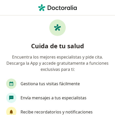
Men
¿Qué estás buscando?
Página De Inicio
Médico General
Cali
Clenia Diaz
Cambiar de ciudad
Cuida de tu salud
Encuentra los mejores especialistas y pide cita.
Descarga la App y accede gratuitamente a funciones
exclusivas para ti:
Dra.
Clenia Diaz
sobre las especializaciones
Médico general
·
Ver más
Gestiona tus visitas fácilmente
Cali
1 dirección
16 opiniones
Envía mensajes a tus especialistas
Información de contacto
Recibe recordatorios y notificaciones