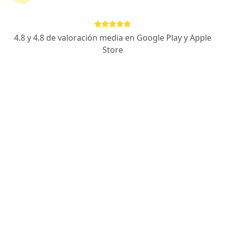
Solicita una cita
4.8 y 4.8 de valoración media en Google Play y Apple
Store
Experiencia
Servicios y precios
Consultorios
Experiencia
12
Formación
Soy medica graduada del año 1988 en la universidad
de la habana cuba, realice mi práctica de internado en
el hospital enrique cabrera del municipio de boyeros
en cuba, pase a trabajar como médico familiar hasta
obtener el título de especialista en medicina familiar,
ejercí y comencé a estudiar homeopatía con México y
pase a trabajar en la primera clínica de medicina