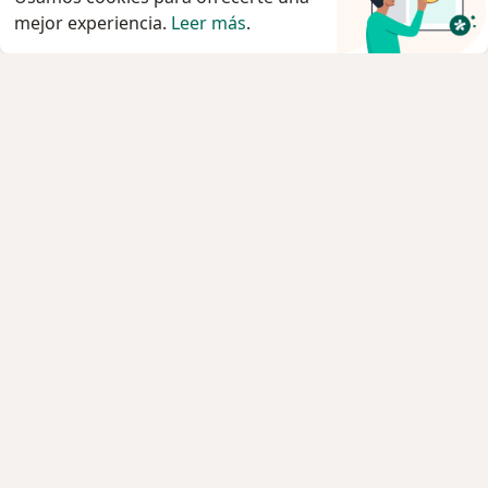
mejor experiencia.
Leer más
.
Servicio
Privacidad y cookies
Quiénes somos
Contacto
Empleos
Nuevas posiciones
Términos y condiciones
Para los pacientes
Especialistas
Clínicas
Pregunta al Experto
Medicamentos
Servicios
Enfermedades
Preguntas Frecuentes