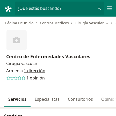
Men
¿Qué estás buscando?
Página De Inicio
Centros Médicos
Cirugía Vascular
Cambi
Centro de Enfermedades Vasculares
Cirugía vascular
Armenia
1 dirección
1 opinión
Servicios
Especialistas
Consultorios
Opinio
Servicios