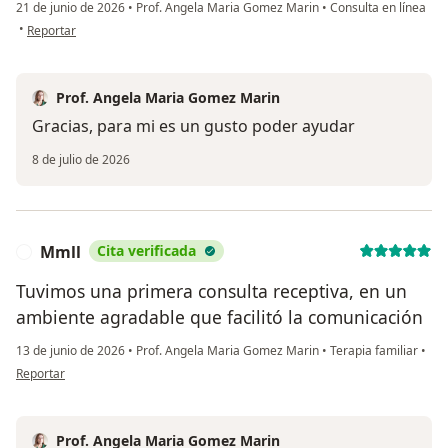
21 de junio de 2026
•
Prof. Angela Maria Gomez Marin
•
Consulta en línea
en opinión del usuario A.L
•
Reportar
Prof. Angela Maria Gomez Marin
Gracias, para mi es un gusto poder ayudar
8 de julio de 2026
Mmll
Cita verificada
M
Tuvimos una primera consulta receptiva, en un
ambiente agradable que facilitó la comunicación
13 de junio de 2026
•
Prof. Angela Maria Gomez Marin
•
Terapia familiar
•
en opinión del usuario Mmll
Reportar
Prof. Angela Maria Gomez Marin