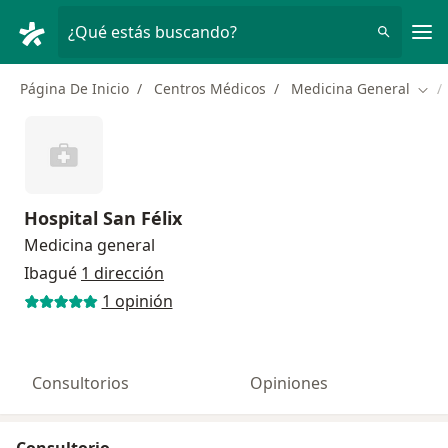
Men
¿Qué estás buscando?
Página De Inicio
Centros Médicos
Medicina General
Camb
Hospital San Félix
Medicina general
Ibagué
1 dirección
1 opinión
Consultorios
Opiniones
Consultorio