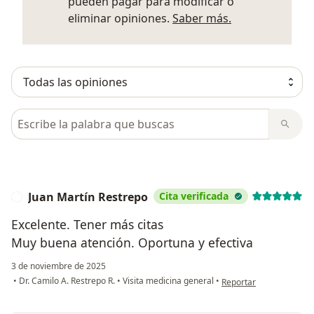
pueden pagar para modificar o
Más informació
eliminar opiniones.
Saber más.
Busca en opiniones
Juan Martín Restrepo
Cita verificada
J
Excelente. Tener más citas
Muy buena atención. Oportuna y efectiva
3 de noviembre de 2025
en opinión del usuario 
•
Dr. Camilo A. Restrepo R.
•
Visita medicina general
•
Reportar