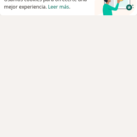
mejor experiencia.
Leer más
.
Servicio
Privacidad y cookies
Quiénes somos
Contacto
Empleos
Nuevas posiciones
Términos y condiciones
Para los pacientes
Especialistas
Clínicas
Pregunta al Experto
Medicamentos
Servicios
Enfermedades
Preguntas Frecuentes