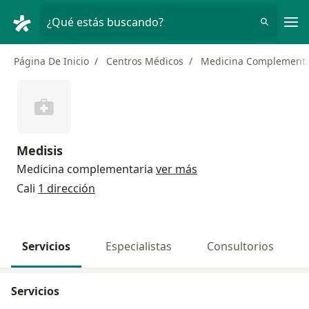
Men
¿Qué estás buscando?
Página De Inicio
Centros Médicos
Medicina Complementa
Medisis
Medicina complementaria
ver más
Cali
1 dirección
Servicios
Especialistas
Consultorios
Servicios