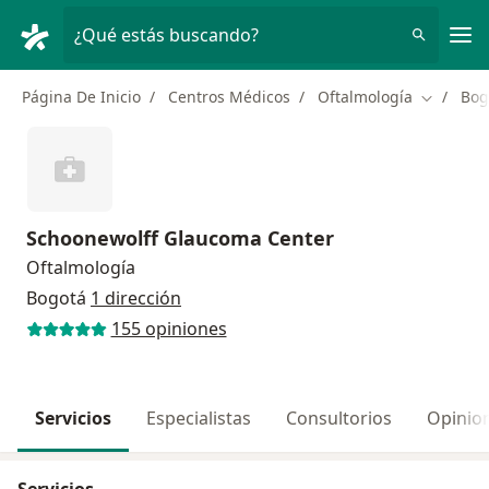
Men
¿Qué estás buscando?
Página De Inicio
Centros Médicos
Oftalmología
Bog
Cambiar 
Schoonewolff Glaucoma Center
Oftalmología
Bogotá
1 dirección
155 opiniones
Servicios
Especialistas
Consultorios
Opinio
Servicios