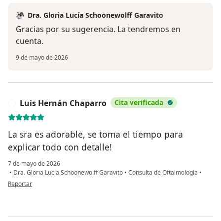
Dra. Gloria Lucía Schoonewolff Garavito
Gracias por su sugerencia. La tendremos en
cuenta.
9 de mayo de 2026
Luis Hernán Chaparro
Cita verificada
L
La sra es adorable, se toma el tiempo para
explicar todo con detalle!
7 de mayo de 2026
•
Dra. Gloria Lucía Schoonewolff Garavito
•
Consulta de Oftalmología
•
en opinión del usuario Luis Hernán Chaparro
Reportar