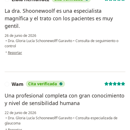
La dra. Shoonewoolf es una especialista
magnífica y el trato con los pacientes es muy
gentil.
26 de junio de 2026
•
Dra. Gloria Lucía Schoonewolff Garavito
•
Consulta de seguimiento o
control
en opinión del usuario Libia Hernández
•
Reportar
Wam
Cita verificada
W
Una profesional completa con gran conocimiento
y nivel de sensibilidad humana
22 de junio de 2026
•
Dra. Gloria Lucía Schoonewolff Garavito
•
Consulta especializada de
glaucoma
en opinión del usuario Wam
•
Reportar