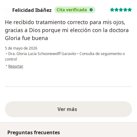
Felicidad Ibáñez
Cita verificada
F
He recibido tratamiento correcto para mis ojos,
gracias a Dios porque mi elección con la doctora
Gloria fue buena
5 de mayo de 2026
•
Dra. Gloria Lucía Schoonewolff Garavito
•
Consulta de seguimiento o
control
en opinión del usuario Felicidad Ibáñez
•
Reportar
Ver más
Preguntas frecuentes