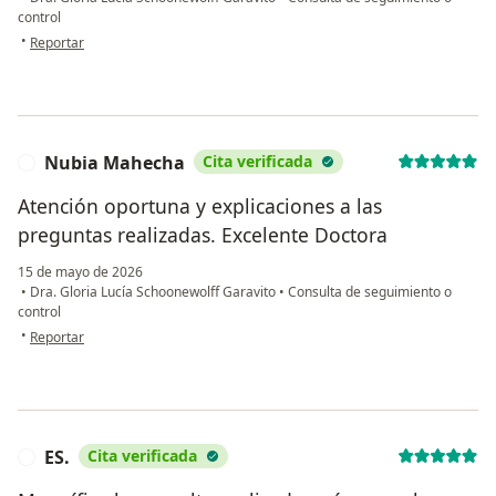
control
en opinión del usuario Diana Duarte
•
Reportar
Nubia Mahecha
Cita verificada
N
Atención oportuna y explicaciones a las
preguntas realizadas. Excelente Doctora
15 de mayo de 2026
•
Dra. Gloria Lucía Schoonewolff Garavito
•
Consulta de seguimiento o
control
en opinión del usuario Nubia Mahecha
•
Reportar
ES.
Cita verificada
E