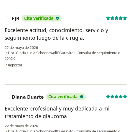
EJB
Cita verificada
E
Excelente actitud, conocimiento, servicio y
seguimiento luego de la cirugía.
22 de mayo de 2026
•
Dra. Gloria Lucía Schoonewolff Garavito
•
Consulta de seguimiento o
control
en opinión del usuario EJB
•
Reportar
Diana Duarte
Cita verificada
D
Excelente profesional y muy dedicada a mi
tratamiento de glaucoma
22 de mayo de 2026
•
Dra. Gloria Lucía Schoonewolff Garavito
•
Consulta de seguimiento o