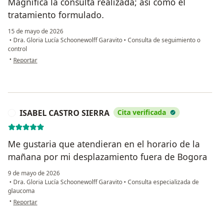
Magnífica la consulta realizada; así como el
tratamiento formulado.
15 de mayo de 2026
•
Dra. Gloria Lucía Schoonewolff Garavito
•
Consulta de seguimiento o
control
en opinión del usuario ES.
•
Reportar
ISABEL CASTRO SIERRA
Cita verificada
I
Me gustaria que atendieran en el horario de la
mañana por mi desplazamiento fuera de Bogora
9 de mayo de 2026
•
Dra. Gloria Lucía Schoonewolff Garavito
•
Consulta especializada de
glaucoma
en opinión del usuario ISABEL CASTRO SIERRA
•
Reportar