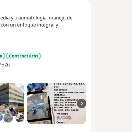
pedia y traumatología, manejo de
 con un enfoque integral y
ta
Contracturas
a11y_sr_more_diseases
+76