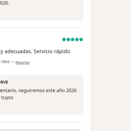
2026.
y adecuadas. Servicio rápido
en opinión del usuario John Mario
 ORVE
•
•
Reportar
ORVE
entario, seguiremos este año 2026
s tuyos