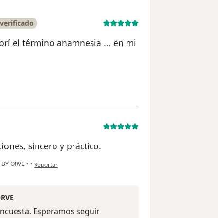
verificado
brí el término anamnesia ... en mi
ario Efrain Valbuena
iones, sincero y práctico.
en opinión del usuario Catalina oyos
 BY ORVE
•
•
Reportar
ORVE
encuesta. Esperamos seguir