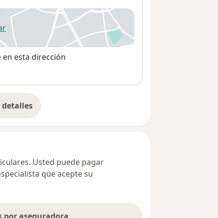
ar
 abre en una nueva pestaña
e en esta dirección
detalles
bre la dirección
ticulares. Usted puede pagar
especialista que acepte su
as por aseguradora