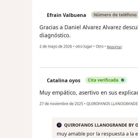
Efrain Valbuena
Número de teléfono 
E
Gracias a Daniel Alvarez Alvarez descu
diagnóstico.
en opinión del usu
2 de mayo de 2026
•
otro lugar
•
Otro
•
Reportar
Catalina oyos
Cita verificada
C
Muy empático, asertivo en sus explicac
27 de noviembre de 2025
•
QUIROFANOS LLANOGRANDE
QUIROFANOS LLANOGRANDE BY 
muy amable por la respuesta a la 