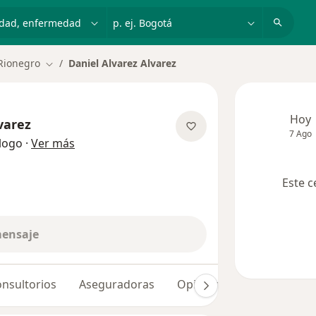
dad, enfermedad o nombre
p. ej. Bogotá
Rionegro
Daniel Alvarez Alvarez
Cambiar de ciudad
Hoy
varez
7 Ago
sobre las especializaciones
logo
·
Ver más
Este c
mensaje
nsultorios
Aseguradoras
Opiniones (6)