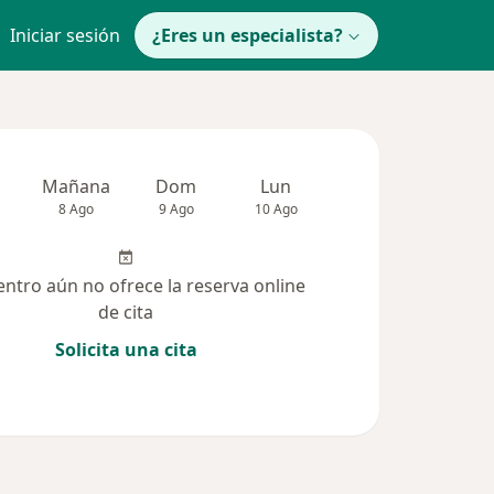
Iniciar sesión
¿Eres un especialista?
Mañana
Dom
Lun
Mar
Mié
8 Ago
9 Ago
10 Ago
11 Ago
12 Ag
entro aún no ofrece la reserva online
de cita
Solicita una cita