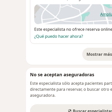
Ampli
se
Disponibilidad
Este especialista no ofrece reserva onlin
¿Qué puedo hacer ahora?
Mostrar más 
so
No se aceptan aseguradoras
Este especialista sólo acepta pacientes par
directamente para reservar, o buscar otro 
aseguradora.
Buscar especialist