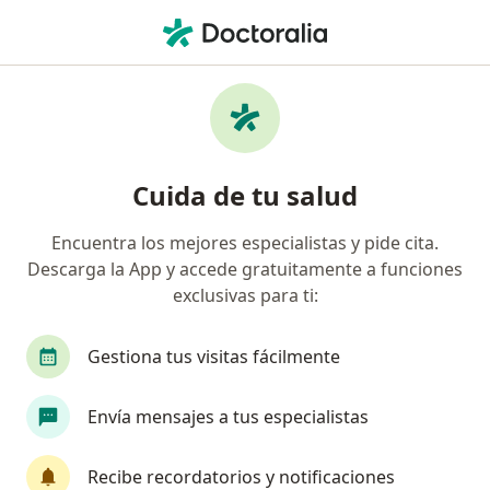
Men
Epicondilitis • Rionegro, Antioquia
Filtros
• 1
Seguro
Mapa
Especialistas en Epicondilitis en Rionegro
Cuida de tu salud
Encuentra los mejores especialistas y pide cita.
¿Qué especialidad estás buscando?
Descarga la App y accede gratuitamente a funciones
Ortopedista y Traumatólogo
Especialista en T
exclusivas para ti:
Gestiona tus visitas fácilmente
Envía mensajes a tus especialistas
Recibe recordatorios y notificaciones