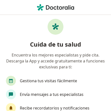
Men
Dermatólogo • Bucaramanga, Santander
Filtros
Seguro:
Medplus Medicina Pr
Dermatólogos recomendados de Medplus
Cuida de tu salud
Medicina Prepagada S.A. en Bucaramanga
Encuentra los mejores especialistas y pide cita.
Descarga la App y accede gratuitamente a funciones
exclusivas para ti:
Gestiona tus visitas fácilmente
Envía mensajes a tus especialistas
Dra. Karina Cabeza Buelvas
Dermatólogo
Recibe recordatorios y notificaciones
24 opiniones