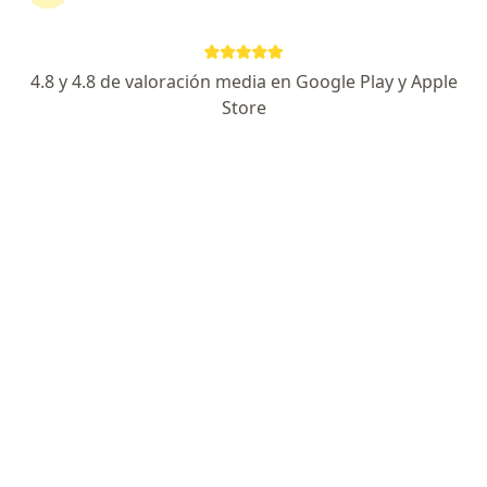
Dirección
En línea
4.8 y 4.8 de valoración media en Google Play y Apple
Av. Gonzalez Valencia # 55A -54 Consultorio 505, Bucaramanga
•
Mapa
Store
Consulta Dermatologíca Dra Karina Cabeza Buelvas
Acepta Medplus Medicina Prepagada S.A.
Visita Dermatología
Este especialista no ofrece reserva de cita en línea en esta dirección.
Solicita una cita