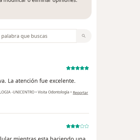
 opiniones
opiniones
a. La atención fue excelente.
en opinión del usuario Lina H
LOGIA -UNICENTRO
•
Visita Odontología
•
Reportar
lular mientras esta haciendo una