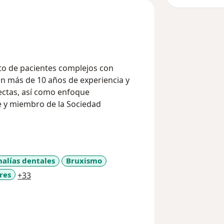
nto de pacientes complejos con
n más de 10 años de experiencia y
fectas, así como enfoque
te y miembro de la Sociedad
alías dentales
Bruxismo
a11y_sr_more_diseases
res
+33