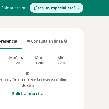
Iniciar sesión
¿Eres un especialista?
presencial
Consulta en línea
resencial
Consulta en línea
Mañana
Mar
Mié
Jue
Vie
10 Ago
11 Ago
12 Ago
13 Ago
14 Ag
entro aún no ofrece la reserva online
de cita
Solicita una cita
solucionadas (7)