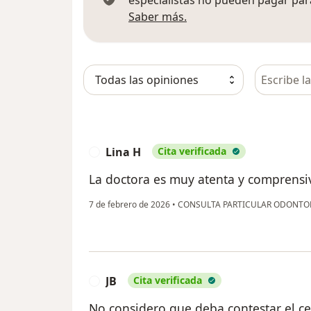
Más información sobre
Saber más.
Busca en 
Lina H
Cita verificada
L
La doctora es muy atenta y comprensiv
7 de febrero de 2026
•
CONSULTA PARTICULAR ODONTO
JB
Cita verificada
J
No considero que deba contestar el ce