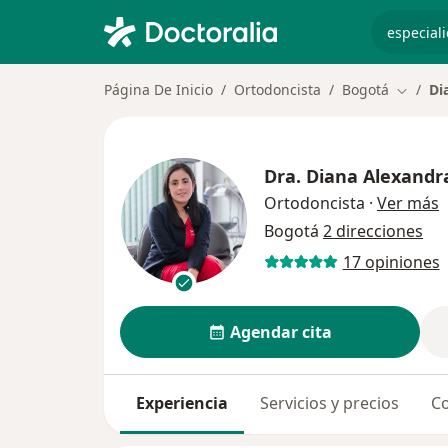
especiali
Página De Inicio
Ortodoncista
Bogotá
Di
Cambiar
Dra.
Diana Alexandr
s
Ortodoncista
·
Ver más
Bogotá
2 direcciones
17 opiniones
Agendar cita
Experiencia
Servicios y precios
Co