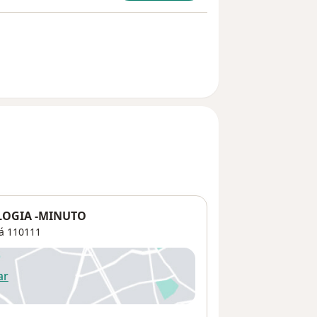
LOGIA -MINUTO
á
110111
ar
 abre en una nueva pestaña