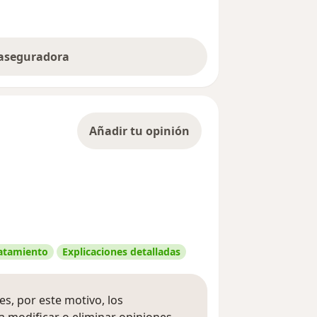
 aseguradora
Añadir tu opinión
ratamiento
Explicaciones detalladas
s, por este motivo, los
 modificar o eliminar opiniones.