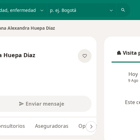
dad, enfermedad o nombre
p. ej. Bogotá
ana Alexandra Huepa Diaz
 de ciudad
Visita 
a Huepa Diaz
Visita p
obre las especializaciones
Hoy
9 Ago
Este c
Enviar mensaje
nsultorios
Aseguradoras
Opiniones (17)
Dudas 