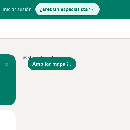
Iniciar sesión
¿Eres un especialista?
Ampliar mapa
Jue
Vie
Sáb
13 Ago
14 Ago
15 Ago