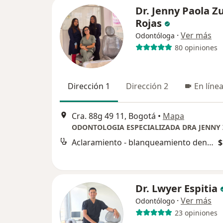
Dr. Jenny Paola Z
Rojas
·
Ver más
Odontóloga
80 opiniones
Dirección 1
Dirección 2
En líne
Cra. 88g 49 11, Bogotá
•
Mapa
ODONTOLOGIA ESPECIALIZADA DRA JENNY
Aclaramiento - blanqueamiento dental
$
Dr. Lwyer Espitia
·
Ver más
Odontólogo
23 opiniones