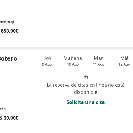
Carabelas, Renew Dra Denisse Ordoñez Odontólogia Estetica
 650.000
Botero
Hoy
Mañana
Mar
Mié
9 Ago
10 Ago
11 Ago
12 Ago
La reserva de citas en línea no está
disponible
Solicita una cita
sta.
$ 60.000