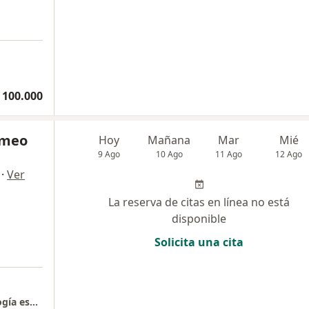
 100.000
rmeo
Hoy
Mañana
Mar
Mié
9 Ago
10 Ago
11 Ago
12 Ago
·
Ver
La reserva de citas en línea no está
disponible
Solicita una cita
dra. Katerine Bermeo ortodoncia y odontología especializada. Torre 2 piso 3 consultorio 234