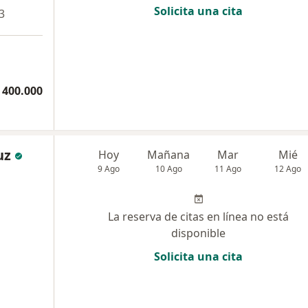
Solicita una cita
3
 400.000
uz
Hoy
Mañana
Mar
Mié
9 Ago
10 Ago
11 Ago
12 Ago
La reserva de citas en línea no está
disponible
Solicita una cita