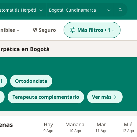
dad, enfermedad o nombre
p. ej. Bogotá
nibles
Seguro
Más filtros
•
1
erpética en Bogotá
l
Ortodoncista
Terapeuta complementario
Ver más
denas
Hoy
Mañana
Mar
Mié
9 Ago
10 Ago
11 Ago
12 Ago