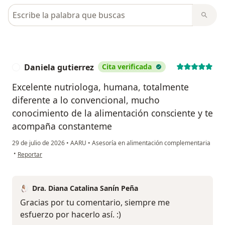
Busca en opiniones
Daniela gutierrez
Cita verificada
D
Excelente nutriologa, humana, totalmente
diferente a lo convencional, mucho
conocimiento de la alimentación consciente y te
acompaña constanteme
29 de julio de 2026
•
AARU
•
Asesoría en alimentación complementaria
en opinión del usuario Daniela gutierrez
•
Reportar
Dra. Diana Catalina Sanín Peña
Gracias por tu comentario, siempre me
esfuerzo por hacerlo así. :)