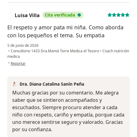
Luisa Villa
Cita verificada
L
El respeto y amor pata mi niña. Como aborda
con los pequeños el tema. Su empatia
5 de junio de 2026
•
Consultorio 1433 Dra.Mamá Torre Medica el Tesoro
•
Coach nutrición
medica
en opinión del usuario Luisa Villa
•
Reportar
Dra. Diana Catalina Sanín Peña
Muchas gracias por su comentario. Me alegra
saber que se sintieron acompañados y
escuchados. Siempre procuro atender a cada
niño con respeto, cariño y empatía, porque cada
uno merece sentirse seguro y valorado. Gracias
por su confianza.