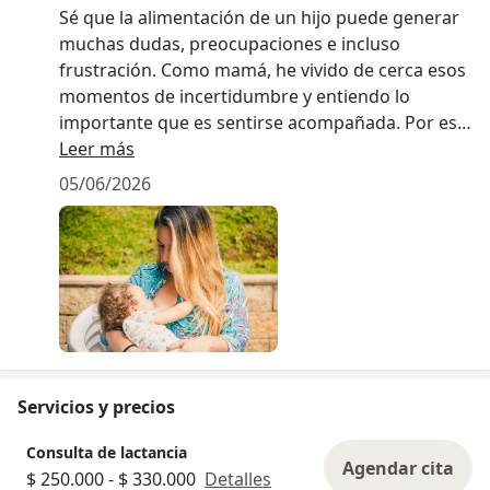
Sé que la alimentación de un hijo puede generar
muchas dudas, preocupaciones e incluso
frustración. Como mamá, he vivido de cerca esos
momentos de incertidumbre y entiendo lo
importante que es sentirse acompañada. Por eso,
en cada consulta combino mi experiencia
Leer más
profesional en nutrición infantil con una atención
05/06/2026
cercana y empática, para ayudarte a tomar
decisiones con confianza y tranquilidad en cada
etapa del crecimiento de tu hijo.
Servicios y precios
Consulta de lactancia
Agendar cita
$ 250.000 - $ 330.000
Detalles