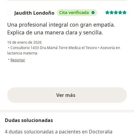
Jaudith Londoño
Cita verificada
J
Una profesional integral con gran empatía.
Explica de una manera clara y sencilla.
16 de enero de 2026
•
Consultorio 1433 Dra.Mamá Torre Medica el Tesoro
•
Asesoría en
lactancia materna
en opinión del usuario Jaudith Londoño
•
Reportar
Ver más
opiniones anteriores
Dudas solucionadas
4 dudas solucionadas a pacientes en Doctoralia