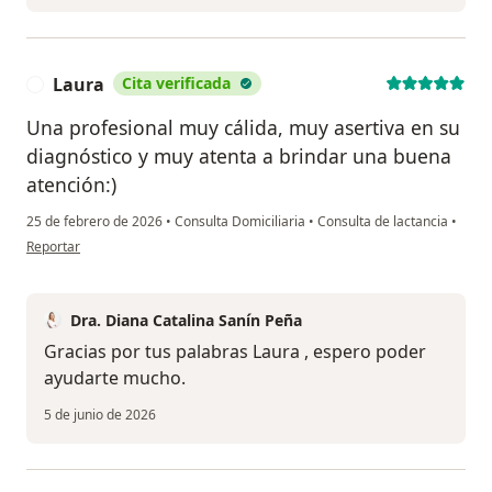
Laura
Cita verificada
L
Una profesional muy cálida, muy asertiva en su
diagnóstico y muy atenta a brindar una buena
atención:)
25 de febrero de 2026
•
Consulta Domiciliaria
•
Consulta de lactancia
•
en opinión del usuario Laura
Reportar
Dra. Diana Catalina Sanín Peña
Gracias por tus palabras Laura , espero poder
ayudarte mucho.
5 de junio de 2026