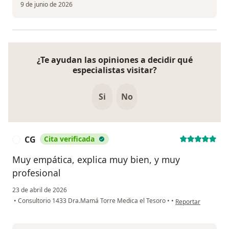
9 de junio de 2026
¿Te ayudan las opiniones a decidir qué
especialistas visitar?
Si
No
CG
Cita verificada
C
Muy empática, explica muy bien, y muy
profesional
23 de abril de 2026
en opinión del usu
•
Consultorio 1433 Dra.Mamá Torre Medica el Tesoro
•
•
Reportar