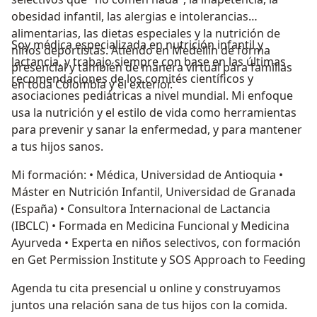
obesidad infantil, las alergias e intolerancias
alimentarias, las dietas especiales y la nutrición de
Soy médica especializada en nutrición infantil y
niños deportistas. Atiendo en Medellín de forma
lactancia, y trabajo siempre con base en las últimas
presencial y también de manera virtual para familias
recomendaciones de los comités científicos y
en toda Colombia y el exterior.
asociaciones pediátricas a nivel mundial. Mi enfoque
usa la nutrición y el estilo de vida como herramientas
para prevenir y sanar la enfermedad, y para mantener
a tus hijos sanos.
Mi formación: • Médica, Universidad de Antioquia •
Máster en Nutrición Infantil, Universidad de Granada
(España) • Consultora Internacional de Lactancia
(IBCLC) • Formada en Medicina Funcional y Medicina
Ayurveda • Experta en niños selectivos, con formación
en Get Permission Institute y SOS Approach to Feeding
Agenda tu cita presencial u online y construyamos
juntos una relación sana de tus hijos con la comida.