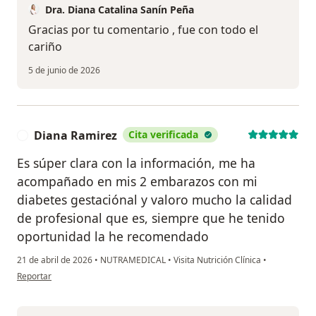
Dra. Diana Catalina Sanín Peña
Gracias por tu comentario , fue con todo el
cariño
5 de junio de 2026
Diana Ramirez
Cita verificada
D
Es súper clara con la información, me ha
acompañado en mis 2 embarazos con mi
diabetes gestaciónal y valoro mucho la calidad
de profesional que es, siempre que he tenido
oportunidad la he recomendado
21 de abril de 2026
•
NUTRAMEDICAL
•
Visita Nutrición Clínica
•
en opinión del usuario Diana Ramirez
Reportar