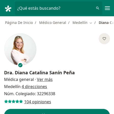
Men
¿Qué estás buscando?
Página De Inicio
Médico General
Medellín
Diana Ca
Cambiar de ci
Dra.
Diana Catalina Sanín Peña
sobre las especializaciones
Médica general
·
Ver más
Medellín
4 direcciones
Núm. Colegiado: 32296338
104 opiniones