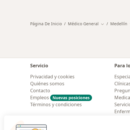
Más en esta categoría: Otros especi
Página De Inicio
Médico General
Medellín
Cambiar de ci
Servicio
Para l
Privacidad y cookies
Especia
Quiénes somos
Clínica
Contacto
Pregun
Empleos
Medic
Nuevas posiciones
Términos y condiciones
Servici
Enfer
Pregun
Aplicac