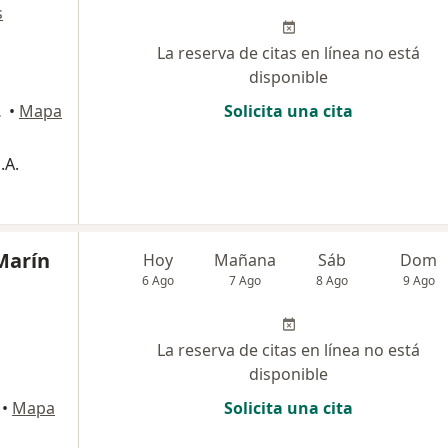
s
La reserva de citas en línea no está
disponible
04, Medellín
•
Mapa
Solicita una cita
.A.
Marín
Hoy
Mañana
Sáb
Dom
6 Ago
7 Ago
8 Ago
9 Ago
La reserva de citas en línea no está
disponible
•
Mapa
Solicita una cita