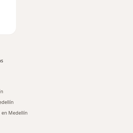
as
ín
edellín
 en Medellín
ría: Enfermedades más tratadas