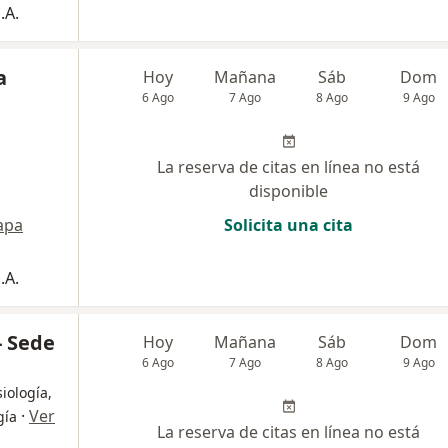
.A.
a
Hoy
Mañana
Sáb
Dom
6 Ago
7 Ago
8 Ago
9 Ago
La reserva de citas en línea no está
disponible
apa
Solicita una cita
.A.
- Sede
Hoy
Mañana
Sáb
Dom
6 Ago
7 Ago
8 Ago
9 Ago
iología,
·
Ver
gía
La reserva de citas en línea no está