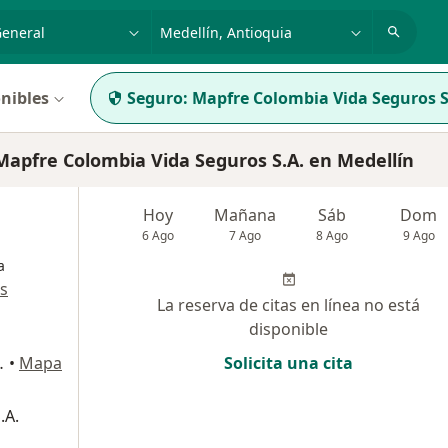
dad, enfermedad o nombre
p. ej. Bogotá
nibles
Seguro:
Mapfre Colombia Vida Seguros S
apfre Colombia Vida Seguros S.A. en Medellín
Hoy
Mañana
Sáb
Dom
6 Ago
7 Ago
8 Ago
9 Ago
a
s
La reserva de citas en línea no está
disponible
entro comercial Oviedo, Medellín
•
Mapa
Solicita una cita
.A.