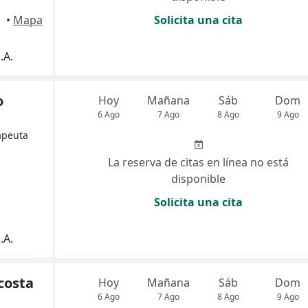
•
Mapa
Solicita una cita
.A.
o
Hoy
Mañana
Sáb
Dom
6 Ago
7 Ago
8 Ago
9 Ago
apeuta
La reserva de citas en línea no está
disponible
Solicita una cita
.A.
Acosta
Hoy
Mañana
Sáb
Dom
6 Ago
7 Ago
8 Ago
9 Ago