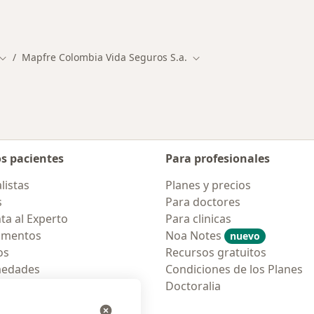
alistas de Mapfre Colombia Vida Seguros S.A.
Mapfre Colombia Vida Seguros S.a.
udad
Cambiar de ciudad
Cambiar de ciudad
os pacientes
Para profesionales
listas
Planes y precios
s
Para doctores
ta al Experto
Para clinicas
amentos
Noa Notes
nuevo
os
Recursos gratuitos
medades
Condiciones de los Planes
tas Frecuentes
Doctoralia
ión para móvil