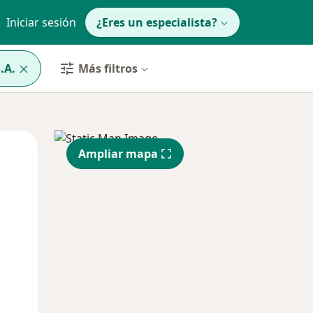
Iniciar sesión
¿Eres un especialista?
.A.
Más filtros
Lun
Mar
Mié
Ampliar mapa
10 Ago
11 Ago
12 Ago