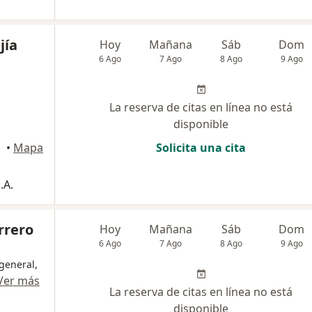
jía
Hoy
Mañana
Sáb
Dom
6 Ago
7 Ago
8 Ago
9 Ago
La reserva de citas en línea no está
disponible
•
Mapa
Solicita una cita
.A.
rrero
Hoy
Mañana
Sáb
Dom
6 Ago
7 Ago
8 Ago
9 Ago
general,
Ver más
La reserva de citas en línea no está
disponible