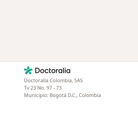
Contacto
Doctoralia - Página de inicio
Doctoralia Colombia, SAS
Tv 23 No. 97 - 73
Municipio: Bogotá D.C., Colombia