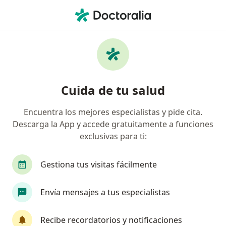
Men
Médico General • Medellín, Antioquia
Filtros
Seguro:
Cafesalud Entidad Pr
Médicos generales recomendados de
Cuida de tu salud
Cafesalud Entidad Promotora De Salud S.A.
en Medellín
Encuentra los mejores especialistas y pide cita.
Descarga la App y accede gratuitamente a funciones
exclusivas para ti:
Gestiona tus visitas fácilmente
Envía mensajes a tus especialistas
Dr. Alvaro José Borrero Rengifo
Recibe recordatorios y notificaciones
·
Médico general, Cirujano general, Cirujano cardiovascular