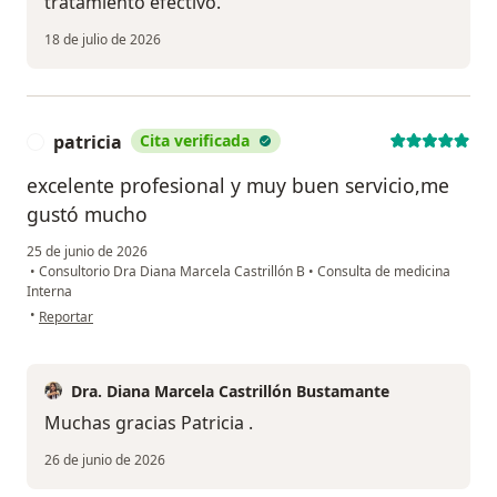
tratamiento efectivo.
18 de julio de 2026
patricia
Cita verificada
P
excelente profesional y muy buen servicio,me
gustó mucho
25 de junio de 2026
•
Consultorio Dra Diana Marcela Castrillón B
•
Consulta de medicina
Interna
en opinión del usuario patricia
•
Reportar
Dra. Diana Marcela Castrillón Bustamante
Muchas gracias Patricia .
26 de junio de 2026