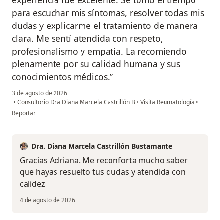
experiencia fue excelente. Se tomó el tiempo
para escuchar mis síntomas, resolver todas mis
dudas y explicarme el tratamiento de manera
clara. Me sentí atendida con respeto,
profesionalismo y empatía. La recomiendo
plenamente por su calidad humana y sus
conocimientos médicos.”
3 de agosto de 2026
•
Consultorio Dra Diana Marcela Castrillón B
•
Visita Reumatología
•
en opinión del usuario Adriana Torres
Reportar
Dra. Diana Marcela Castrillón Bustamante
Gracias Adriana. Me reconforta mucho saber
que hayas resuelto tus dudas y atendida con
calidez
4 de agosto de 2026