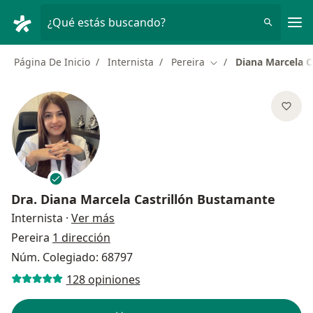
Men
¿Qué estás buscando?
Página De Inicio
Internista
Pereira
Diana Marcela C
Cambiar de ciudad
Dra.
Diana Marcela Castrillón Bustamante
sobre las especializaciones
Internista
·
Ver más
Pereira
1 dirección
Núm. Colegiado: 68797
128 opiniones