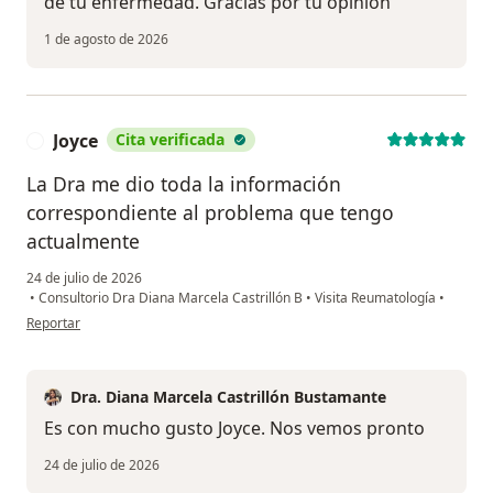
de tu enfermedad. Gracias por tu opinión
1 de agosto de 2026
Joyce
Cita verificada
J
La Dra me dio toda la información
correspondiente al problema que tengo
actualmente
24 de julio de 2026
•
Consultorio Dra Diana Marcela Castrillón B
•
Visita Reumatología
•
en opinión del usuario Joyce
Reportar
Dra. Diana Marcela Castrillón Bustamante
Es con mucho gusto Joyce. Nos vemos pronto
24 de julio de 2026