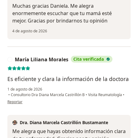
Muchas gracias Daniela. Me alegra
enormemente escuchar que tu mamá esté
mejor. Gracias por brindarnos tu opinión
4 de agosto de 2026
María Liliana Morales
Cita verificada
M
Es eficiente y clara la información de la doctora
1 de agosto de 2026
•
Consultorio Dra Diana Marcela Castrillón B
•
Visita Reumatología
•
en opinión del usuario María Liliana Morales
Reportar
Dra. Diana Marcela Castrillón Bustamante
Me alegra que hayas obtenido información clara