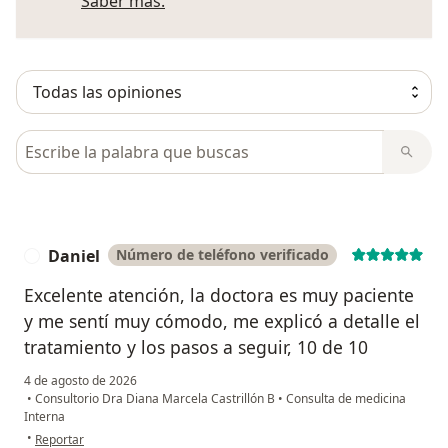
Más información sobre opiniones
Saber más.
Busca en opiniones
Daniel
Número de teléfono verificado
D
Excelente atención, la doctora es muy paciente
y me sentí muy cómodo, me explicó a detalle el
tratamiento y los pasos a seguir, 10 de 10
4 de agosto de 2026
•
Consultorio Dra Diana Marcela Castrillón B
•
Consulta de medicina
Interna
en opinión del usuario Daniel
•
Reportar