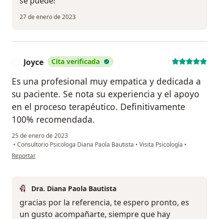
se puede!
27 de enero de 2023
Joyce
Cita verificada
J
Es una profesional muy empatica y dedicada a
su paciente. Se nota su experiencia y el apoyo
en el proceso terapéutico. Definitivamente
100% recomendada.
25 de enero de 2023
•
Consultorio Psicologa Diana Paola Bautista
•
Visita Psicología
•
en opinión del usuario Joyce
Reportar
Dra. Diana Paola Bautista
gracias por la referencia, te espero pronto, es
un gusto acompañarte, siempre que hay