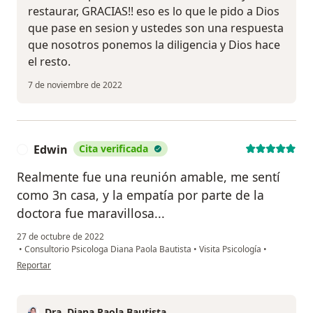
restaurar, GRACIAS!! eso es lo que le pido a Dios
que pase en sesion y ustedes son una respuesta
que nosotros ponemos la diligencia y Dios hace
el resto.
7 de noviembre de 2022
Edwin
Cita verificada
E
Realmente fue una reunión amable, me sentí
como 3n casa, y la empatía por parte de la
doctora fue maravillosa...
27 de octubre de 2022
•
Consultorio Psicologa Diana Paola Bautista
•
Visita Psicología
•
en opinión del usuario Edwin
Reportar
Dra. Diana Paola Bautista