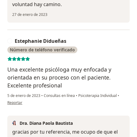
voluntad hay camino.
27 de enero de 2023
Estephanie Didueñas
E
Número de teléfono verificado
Una excelente psicóloga muy enfocada y
orientada en su proceso con el paciente.
Excelente profesional
5 de enero de 2023
•
Consultas en línea
•
Psicoterapia Individual
•
en opinión del usuario Estephanie Didueñas
Reportar
Dra. Diana Paola Bautista
gracias por tu referencia, me ocupo de que el