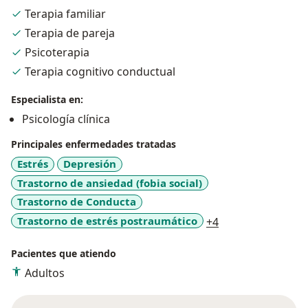
- Diplomada en Pedagogia Infantil
Terapia familiar
- Diplomada en Innovacion
Terapia de pareja
- Diplomada en Seguimiento en Politicas Publicas
- Diplomada en Docencia Universitaria
Psicoterapia
Terapia cognitivo conductual
Especialista en:
Psicología clínica
Principales enfermedades tratadas
Estrés
Depresión
Trastorno de ansiedad (fobia social)
Trastorno de Conducta
a11y_sr_more_di
Trastorno de estrés postraumático
+4
Pacientes que atiendo
Adultos