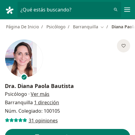
Men
¿Qué estás buscando?
Página De Inicio
Psicólogo
Barranquilla
Diana Paol
Cambiar de ciud
Dra.
Diana Paola Bautista
sobre las especializaciones
Psicólogo
·
Ver más
Barranquilla
1 dirección
Núm. Colegiado: 100105
31 opiniones