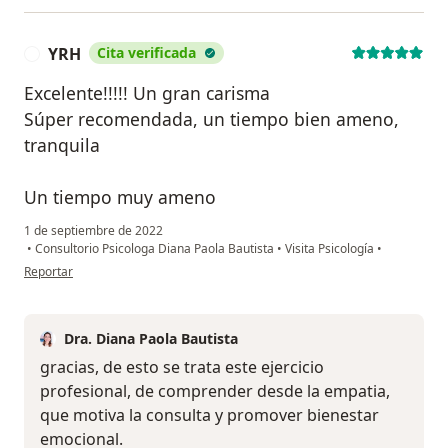
YRH
Cita verificada
Y
Excelente!!!!! Un gran carisma
Súper recomendada, un tiempo bien ameno,
tranquila
Un tiempo muy ameno
1 de septiembre de 2022
•
Consultorio Psicologa Diana Paola Bautista
•
Visita Psicología
•
en opinión del usuario YRH
Reportar
Dra. Diana Paola Bautista
gracias, de esto se trata este ejercicio
profesional, de comprender desde la empatia,
que motiva la consulta y promover bienestar
emocional.