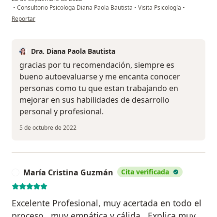
•
Consultorio Psicologa Diana Paola Bautista
•
Visita Psicología
•
en opinión del usuario C.Anillo
Reportar
Dra. Diana Paola Bautista
gracias por tu recomendación, siempre es
bueno autoevaluarse y me encanta conocer
personas como tu que estan trabajando en
mejorar en sus habilidades de desarrollo
personal y profesional.
5 de octubre de 2022
María Cristina Guzmán
Cita verificada
M
Excelente Profesional, muy acertada en todo el
proceso , muy empática y cálida . Explica muy