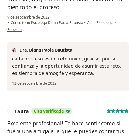
bien todo el proceso.
9 de septiembre de 2022
•
Consultorio Psicologa Diana Paola Bautista
•
Visita Psicología
•
en opinión del usuario María Cristina Guzmán
Reportar
Dra. Diana Paola Bautista
cada proceso es un reto unico, gracias por la
confianza y la oportunidad de asumir este reto,
es siembra de amor, fe y esperanza.
12 de septiembre de 2022
Laura
Cita verificada
L
Excelente profesional! Te hace sentir como si
fuera una amiga a la que le puedes contar tus