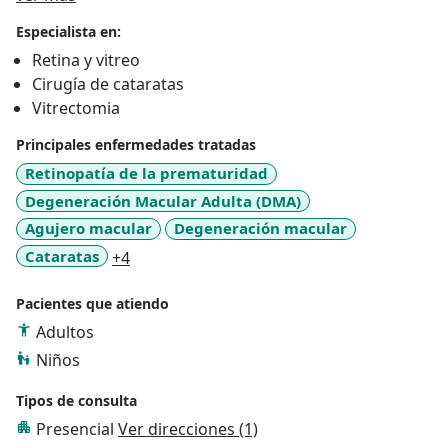
del vitreo y de la retina.
Especialista en:
Experiencia quirurgica en desprendimiento de retina,
Retina y vitreo
agujeros maculares, membrana epiretiniana,
Cirugía de cataratas
retinopatia diabetica, retinopatia del prematuro, entre
Vitrectomia
otros.
Experiencia en manejo primario y diferido de
Principales enfermedades tratadas
traumatismos oculares
Retinopatía de la prematuridad
Experiencia como docente adscrito Fundación
Degeneración Macular Adulta (DMA)
Universitaria Sanitas
Agujero macular
Degeneración macular
a11y_sr_more_diseases
Cataratas
+4
Pacientes que atiendo
Adultos
Niños
Tipos de consulta
Presencial
Ver direcciones (1)