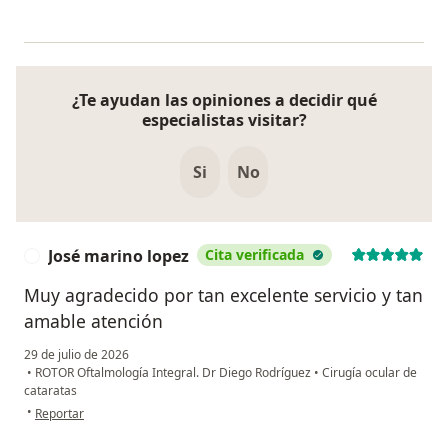
¿Te ayudan las opiniones a decidir qué
especialistas visitar?
Si
No
José marino lopez
Cita verificada
J
Muy agradecido por tan excelente servicio y tan
amable atención
29 de julio de 2026
•
ROTOR Oftalmología Integral. Dr Diego Rodríguez
•
Cirugía ocular de
cataratas
en opinión del usuario José marino lopez
•
Reportar