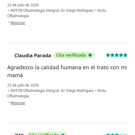
23 de julio de 2026
•
ROTOR Oftalmología Integral. Dr Diego Rodríguez
•
Visita
Oftalmología
en opinión del usuario Daniel moreno
•
Reportar
Claudia Parada
Cita verificada
C
Agradezco la calidad humana en el trato con mi
mamá
23 de julio de 2026
•
ROTOR Oftalmología Integral. Dr Diego Rodríguez
•
Visita
Oftalmología
en opinión del usuario Claudia Parada
•
Reportar