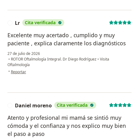
Lr
Cita verificada
L
Excelente muy acertado , cumplido y muy
paciente , explica claramente los diagnósticos
27 de julio de 2026
•
ROTOR Oftalmología Integral. Dr Diego Rodríguez
•
Visita
Oftalmología
en opinión del usuario Lr
•
Reportar
Daniel moreno
Cita verificada
D
Atento y profesional mi mamá se sintió muy
cómoda y el confianza y nos explico muy bien
el paso a paso