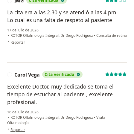
JMG
Cita verificada
J
La cita era a las 2.30 y se atendió a las 4 pm
Lo cual es una falta de respeto al pasiente
17 de julio de 2026
•
ROTOR Oftalmología Integral. Dr Diego Rodríguez
•
Consulta de retina
en opinión del usuario JMG
•
Reportar
Carol Vega
Cita verificada
C
Excelente Doctor, muy dedicado se toma el
tiempo de escuchar al paciente , excelente
profesional.
16 de julio de 2026
•
ROTOR Oftalmología Integral. Dr Diego Rodríguez
•
Visita
Oftalmología
en opinión del usuario Carol Vega
•
Reportar