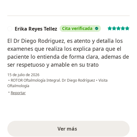
Erika Reyes Tellez
Cita verificada
E
El Dr Diego Rodriguez, es atento y detalla los
examenes que realiza los explica para que el
paciente lo entienda de forma clara, ademas de
ser respetuoso y amable en su trato
15 de julio de 2026
•
ROTOR Oftalmología Integral. Dr Diego Rodríguez
•
Visita
Oftalmología
en opinión del usuario Erika Reyes Tellez
•
Reportar
Ver más
opiniones anteriores