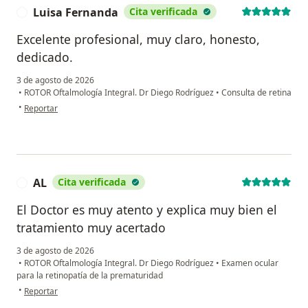
Luisa Fernanda
Cita verificada
L
Excelente profesional, muy claro, honesto,
dedicado.
3 de agosto de 2026
•
ROTOR Oftalmología Integral. Dr Diego Rodríguez
•
Consulta de retina
en opinión del usuario Luisa Fernanda
•
Reportar
AL
Cita verificada
A
El Doctor es muy atento y explica muy bien el
tratamiento muy acertado
3 de agosto de 2026
•
ROTOR Oftalmología Integral. Dr Diego Rodríguez
•
Examen ocular
para la retinopatía de la prematuridad
en opinión del usuario AL
•
Reportar