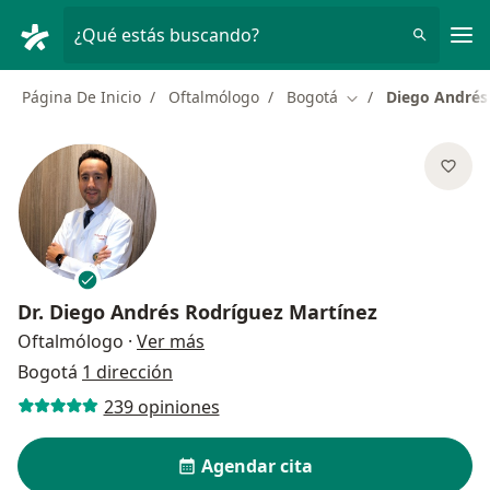
Men
¿Qué estás buscando?
Página De Inicio
Oftalmólogo
Bogotá
Diego Andrés
Cambiar de ciudad
Dr.
Diego Andrés Rodríguez Martínez
sobre las especializaciones
Oftalmólogo
·
Ver más
Bogotá
1 dirección
239 opiniones
Agendar cita