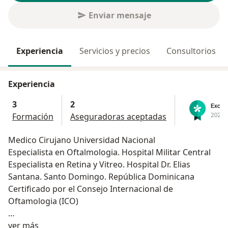
Enviar mensaje
Experiencia
Servicios y precios
Consultorios
Experiencia
3
2
Formación
Aseguradoras aceptadas
Medico Cirujano Universidad Nacional
Especialista en Oftalmologia. Hospital Militar Central
Especialista en Retina y Vitreo. Hospital Dr. Elias
Santana. Santo Domingo. República Dominicana
Certificado por el Consejo Internacional de
Oftamologia (ICO)
Acerca de mí
Experiencia en cirugía de cataratas y enfermedades
ver más