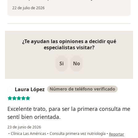
22 de julio de 2026
¿Te ayudan las opiniones a decidir qué
especialistas visitar?
Si
No
Laura López
Número de teléfono verificado
L
Excelente trato, para ser la primera consulta me
sentí bien orientada.
23 de junio de 2026
en opinión del u
•
Clínica Las Américas
•
Consulta primera vez nutriología
•
Reportar