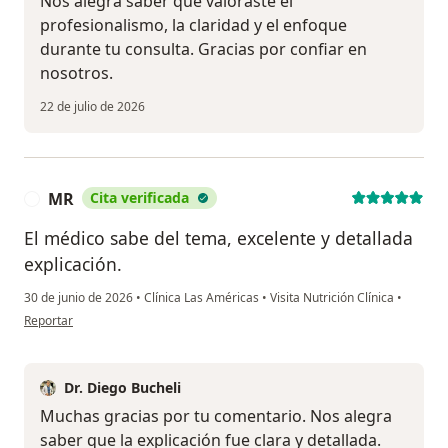
Nos alegra saber que valoraste el
profesionalismo, la claridad y el enfoque
durante tu consulta. Gracias por confiar en
nosotros.
22 de julio de 2026
MR
Cita verificada
M
El médico sabe del tema, excelente y detallada
explicación.
30 de junio de 2026
•
Clínica Las Américas
•
Visita Nutrición Clínica
•
en opinión del usuario MR
Reportar
Dr. Diego Bucheli
Muchas gracias por tu comentario. Nos alegra
saber que la explicación fue clara y detallada.