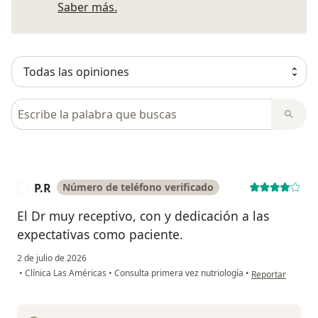
Más información sobre opiniones
Saber más.
Busca en opiniones
P.R
Número de teléfono verificado
P
El Dr muy receptivo, con y dedicación a las
expectativas como paciente.
2 de julio de 2026
en opinión del us
•
Clínica Las Américas
•
Consulta primera vez nutriología
•
Reportar