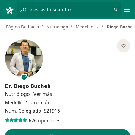
Men
¿Qué estás buscando?
Página De Inicio
Nutriólogo
Medellín
Diego Bucheli
Cambiar de ciudad
Dr.
Diego Bucheli
sobre las especializaciones
Nutriólogo
·
Ver más
Medellín
1 dirección
Núm. Colegiado: 521916
626 opiniones