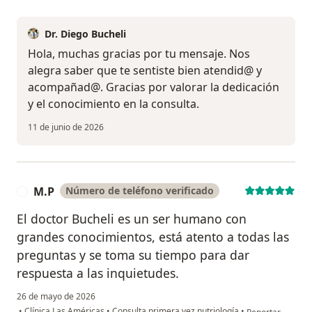
Dr. Diego Bucheli
Hola, muchas gracias por tu mensaje. Nos
alegra saber que te sentiste bien atendid@ y
acompañad@. Gracias por valorar la dedicación
y el conocimiento en la consulta.
11 de junio de 2026
M.P
Número de teléfono verificado
M
El doctor Bucheli es un ser humano con
grandes conocimientos, está atento a todas las
preguntas y se toma su tiempo para dar
respuesta a las inquietudes.
26 de mayo de 2026
en opinión del u
•
Clínica Las Américas
•
Consulta primera vez nutriología
•