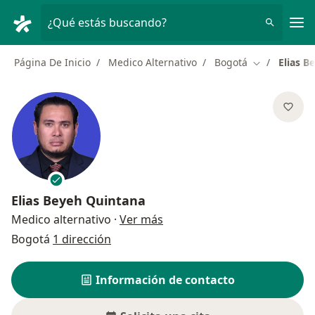
Men
¿Qué estás buscando?
Página De Inicio
Medico Alternativo
Bogotá
Elias B
Cambiar de 
Elias Beyeh Quintana
sobre las especializaciones
Medico alternativo
·
Ver más
Bogotá
1 dirección
Información de contacto