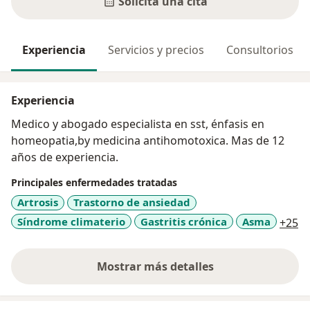
Solicita una cita
Experiencia
Servicios y precios
Consultorios
Experiencia
Medico y abogado especialista en sst, énfasis en
homeopatia,by medicina antihomotoxica. Mas de 12
años de experiencia.
Principales enfermedades tratadas
Artrosis
Trastorno de ansiedad
a1
Síndrome climaterio
Gastritis crónica
Asma
+25
Mostrar más detalles
sobre la experiencia