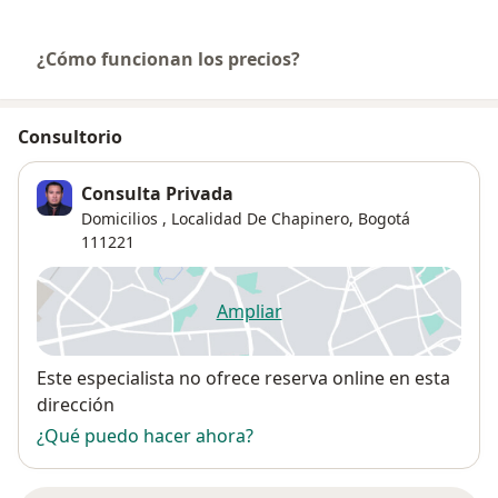
¿Cómo funcionan los precios?
Consultorio
Consulta Privada
Domicilios ,
Localidad De Chapinero
,
Bogotá
111221
Ampliar
se abre en una nueva pestañ
Disponibilidad
Este especialista no ofrece reserva online en esta
dirección
¿Qué puedo hacer ahora?