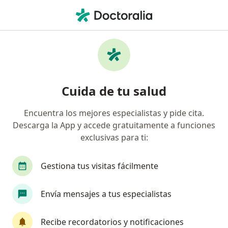
Men
Síndrome Climaterio • Bogotá, Cundinamarca
Filtros
• 1
Seguro
Mapa
Especialistas en Síndrome climaterio en
Cuida de tu salud
Bogotá
Encuentra los mejores especialistas y pide cita.
Descarga la App y accede gratuitamente a funciones
¿Qué especialidad estás buscando?
exclusivas para ti:
Medico alternativo
Médico general
Terap
Gestiona tus visitas fácilmente
Envía mensajes a tus especialistas
Recibe recordatorios y notificaciones