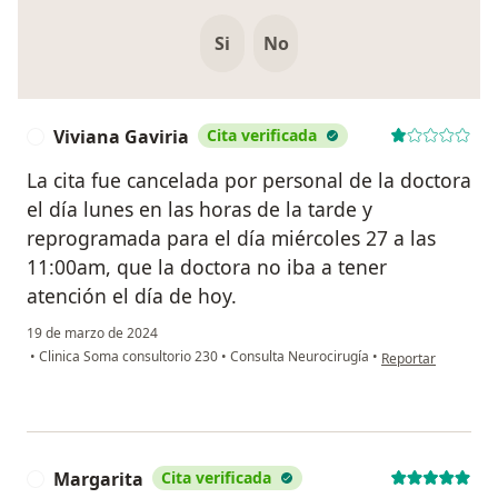
Si
No
Viviana Gaviria
Cita verificada
V
La cita fue cancelada por personal de la doctora
el día lunes en las horas de la tarde y
reprogramada para el día miércoles 27 a las
11:00am, que la doctora no iba a tener
atención el día de hoy.
19 de marzo de 2024
en opinión del usua
•
Clinica Soma consultorio 230
•
Consulta Neurocirugía
•
Reportar
Margarita
Cita verificada
M