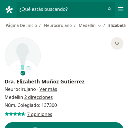
Men
¿Qué estás buscando?
Página De Inicio
Neurocirujano
Medellín
Elizabeth
Cambiar de ciu
Dra.
Elizabeth Muñoz Gutierrez
sobre las especializaciones
Neurocirujano
·
Ver más
Medellín
2 direcciones
Núm. Colegiado: 137300
7 opiniones