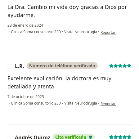
La Dra. Cambio mi vida doy gracias a Dios por
ayudarme.
28 de enero de 2024
en opinión del usuari
•
Clinica Soma consultorio 230
•
Visita Neurocirugía
•
Reportar
L.R.
Número de teléfono verificado
L
Excelente explicación, la doctora es muy
detallada y atenta
7 de octubre de 2023
en opinión del usuario 
•
Clinica Soma consultorio 230
•
Visita Neurocirugía
•
Reportar
Andrés Quiroz
Cita verificada
A