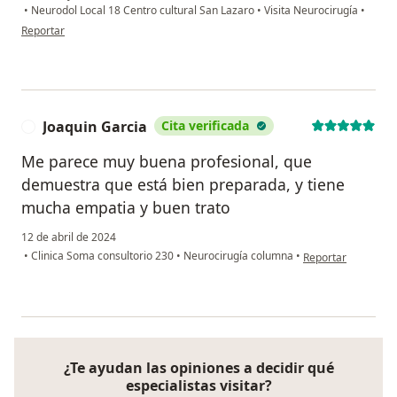
•
Neurodol Local 18 Centro cultural San Lazaro
•
Visita Neurocirugía
•
en opinión del usuario Cuenta eliminada
Reportar
Joaquin Garcia
Cita verificada
J
Me parece muy buena profesional, que
demuestra que está bien preparada, y tiene
mucha empatia y buen trato
12 de abril de 2024
en opinión del usua
•
Clinica Soma consultorio 230
•
Neurocirugía columna
•
Reportar
¿Te ayudan las opiniones a decidir qué
especialistas visitar?