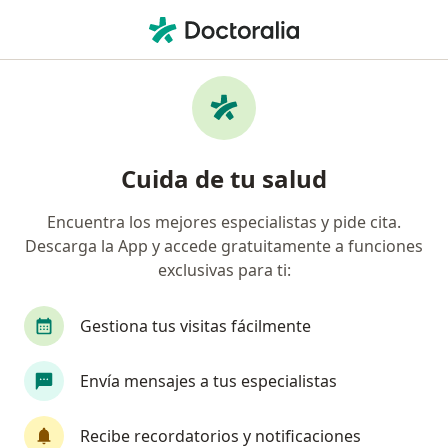
Men
Acalasia Esofágica • Cartagena, Bolívar
Filtros
• 1
Mapa
Especialistas en Acalasia esofágica en
Cuida de tu salud
Cartagena
Encuentra los mejores especialistas y pide cita.
Descarga la App y accede gratuitamente a funciones
¿Qué especialidad estás buscando?
exclusivas para ti:
Gastroenterólogo
Cirujano general
Inter
Gestiona tus visitas fácilmente
Envía mensajes a tus especialistas
Recibe recordatorios y notificaciones