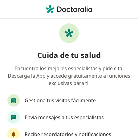
Men
Enfermedad Del Reflujo Gastroesofágico Gerd • Cartagena, Bolívar
Filtros
• 1
Seguro
Mapa
Especialistas en Enfermedad del reflujo
Cuida de tu salud
gastroesofágico (GERD) en Cartagena
Encuentra los mejores especialistas y pide cita.
Descarga la App y accede gratuitamente a funciones
¿Qué especialidad estás buscando?
exclusivas para ti:
Gastroenterólogo
Cirujano general
Inter
Gestiona tus visitas fácilmente
Envía mensajes a tus especialistas
Recibe recordatorios y notificaciones