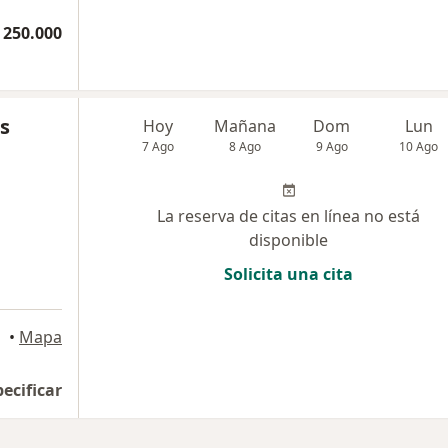
 250.000
s
Hoy
Mañana
Dom
Lun
7 Ago
8 Ago
9 Ago
10 Ago
La reserva de citas en línea no está
disponible
Solicita una cita
a
•
Mapa
pecificar