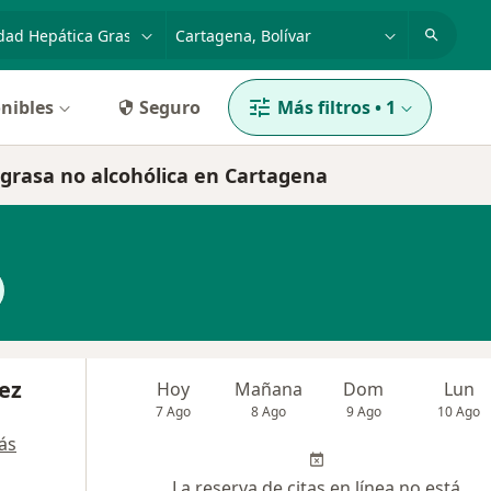
dad, enfermedad o nombre
p. ej. Bogotá
nibles
Seguro
Más filtros
•
1
 grasa no alcohólica en Cartagena
ez
Hoy
Mañana
Dom
Lun
7 Ago
8 Ago
9 Ago
10 Ago
ás
La reserva de citas en línea no está