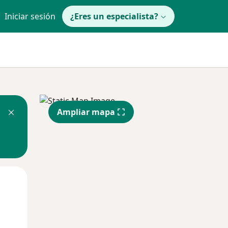
Iniciar sesión
¿Eres un especialista?
Ampliar mapa
Mar
Mié
Jue
11 Ago
12 Ago
13 Ago