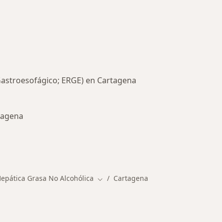
Gastroesofágico; ERGE) en Cartagena
rtagena
rmedades en Cartagena
pática Grasa No Alcohólica
Cartagena
Cambiar de ciudad