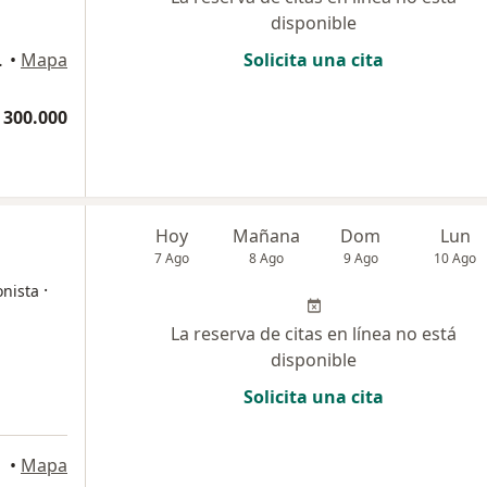
disponible
grande, Cartagena
•
Mapa
Solicita una cita
 300.000
Hoy
Mañana
Dom
Lun
7 Ago
8 Ago
9 Ago
10 Ago
·
onista
La reserva de citas en línea no está
disponible
Solicita una cita
a
•
Mapa