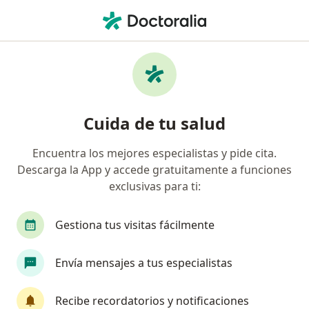
Men
Diverticulitis • Cartagena, Bolívar
Filtros
• 1
Seguro
Mapa
Especialistas en Diverticulitis en Cartagena
Cuida de tu salud
Encuentra los mejores especialistas y pide cita.
¿Qué especialidad estás buscando?
Descarga la App y accede gratuitamente a funciones
Internista
Gastroenterólogo
Nutricionist
exclusivas para ti:
Gestiona tus visitas fácilmente
Envía mensajes a tus especialistas
Recibe recordatorios y notificaciones